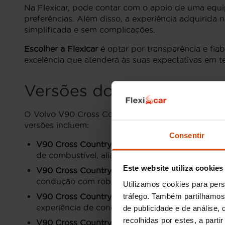
Na Flexicar, pode contar com o apoio de uma equip
preferências. Além disso, a experiência adquirida
simplificada e sem complicações.
Escolher a Flexicar
é optar por transparência e fia
excelência que atenderá às suas expectativas em 
Versões do Volvo V90 C
O Volvo V90 Cross Country é um modelo versátil qu
versões incluem:
Consentir
V90 Cross Country D4 AWD
: Esta versão é eq
de combustível, aliada a um sistema de tração i
Este website utiliza cookies
V90 Cross Country T5 AWD
: Com um motor a g
condução com robustez.
Utilizamos cookies para pers
tráfego. Também partilhamos 
V90 Cross Country T6 AWD
: Esta versão inclu
experiência de condução mais dinâmica.
de publicidade e de análise
recolhidas por estes, a part
V90 Cross Country T8 Twin Engine AWD
: A ve