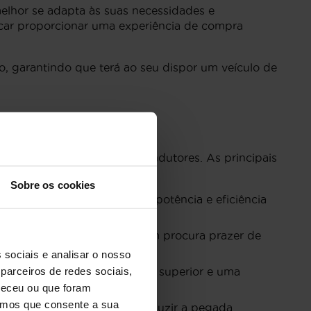
elhor se adapta às suas necessidades e
icar proporcionar uma experiência de compra
, garantindo que terá ao seu dispor um veículo de
dades e preferências dos condutores. As principais
Sobre os cookies
ma excelente combinação de potência e eficiência
enho sólido, ideal para quem procura prazer de
 sociais e analisar o nosso
parceiros de redes sociais,
n Engine, oferecendo potência superior e uma
neceu ou que foram
eramos que consente a sua
erfeita para quem procura reduzir a pegada