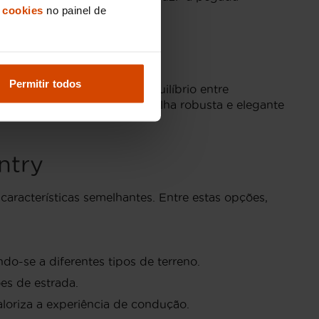
 cookies
no painel de
ortugal
Permitir todos
aixa de preço reflete o equilíbrio entre
tornam este modelo uma escolha robusta e elegante
ntry
aracterísticas semelhantes. Entre estas opções,
o-se a diferentes tipos de terreno.
es de estrada.
loriza a experiência de condução.