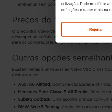
utilização. Pode modificar a
ambiental sem comprometer o estilo ou a potên
definições e saber mais na 
Preços do Volvo V90 Cro
Rejeitar
O preço dos Volvo V90 Cross Country usados em Por
desempenho sofisticado, elevado padrão de confort
para os compradores exigentes que apreciam quali
Outras opções semelhan
Existem várias alternativas ao Volvo V90 Cross Co
destacam-se:
Audi A6 Allroad
: Combina capacidade off-road 
Mercedes-Benz Classe E All-Terrain
: Oferece um
Subaru Outback
: Uma escolha prática com um s
BMW Série 5 Touring
: Conhecido pelo seu dese