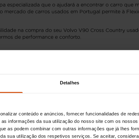
a especializada que o ajudará a encontrar o carro que m
 no mercado de carros usados em Portugal permite à Flex
bilidade na compra do seu Volvo V90 Cross Country usado
termos de performance e conforto.
ross Country
e oferece várias versões adaptadas a diferentes necessi
Detalhes
uipada com um motor a diesel de 2.0 litros, oferecendo u
ntegral para maior estabilidade.
asolina de 2.0 litros, esta opção proporciona um desemp
onalizar conteúdo e anúncios, fornecer funcionalidades de redes
as informações da sua utilização do nosso site com os nossos 
i um motor a gasolina de 2.0 litros com capacidades Twi
, que as podem combinar com outras informações que já lhes for
ir da sua utilização dos respetivos serviços. Se aceitar, consid
rsão híbrida plug-in combina eficiência e performance, p