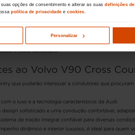
s suas opções de consentimento e alterar as suas
definições de
cia.
nossa
política de privacidade
e
cookies
.
ss Country de ocasião em P
Personalizar
tugal normalmente varia entre 30.000€ e 50.000€. Esta f
o e o clássico design escandinavo, características que 
dade e estilo duradouro.
tes ao Volvo V90 Cross Cou
untry que poderão interessar a condutores que procuram c
com o luxo e a tecnologia característicos da Audi.
 design sofisticado e uma condução confortável, adaptand
istema de tração integral confiável para diversas condiçõ
mpenho dinâmico e interior luxuoso, é ideal para quem va