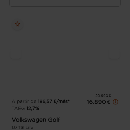
20.990 €
A partir de
186,57
€/mês*
16.890 €
TAEG
12,7
%
Volkswagen
Golf
1.0 TSI Life