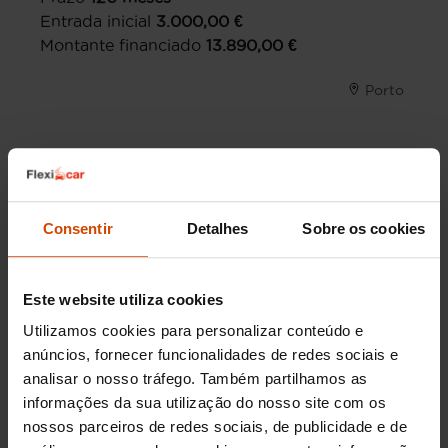
Entrada inicial
3.000,00
€
Montante financiado
13.890,00
€
Porto
Consentir
Detalhes
Sobre os cookies
Este website utiliza cookies
Utilizamos cookies para personalizar conteúdo e
anúncios, fornecer funcionalidades de redes sociais e
analisar o nosso tráfego. Também partilhamos as
informações da sua utilização do nosso site com os
20.990 €
nossos parceiros de redes sociais, de publicidade e de
A partir de
186,57
€/mês*
16.890 €