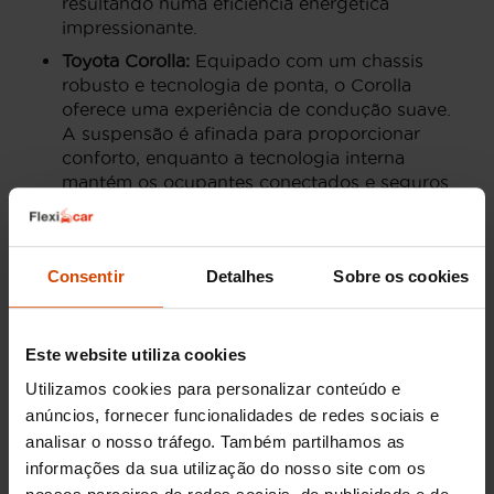
resultando numa eficiência energética
impressionante.
Toyota Corolla:
Equipado com um chassis
robusto e tecnologia de ponta, o Corolla
oferece uma experiência de condução suave.
A suspensão é afinada para proporcionar
conforto, enquanto a tecnologia interna
mantém os ocupantes conectados e seguros
em todas as viagens.
Toyota C-HR:
O C-HR destaca-se pelo seu
design arrojado e sistemas avançados de
Consentir
Detalhes
Sobre os cookies
segurança ativa. O modelo híbrido é
projetado para uma condução económica,
enquanto as funcionalidades de assistência
Este website utiliza cookies
ao condutor garantem uma segurança
adicional em todos os momentos.
Utilizamos cookies para personalizar conteúdo e
anúncios, fornecer funcionalidades de redes sociais e
Toyota RAV4:
Reconhecido pela sua
fiabilidade mecânica, o RAV4 é um SUV ideal
analisar o nosso tráfego. Também partilhamos as
para aventuras e cotidiano. O sistema de
informações da sua utilização do nosso site com os
tração nas quatro rodas e a construção