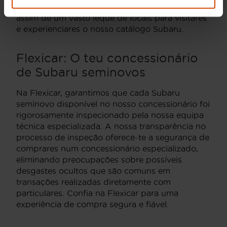
visitar-nos na Estrada Nacional 10, dispondo
assim de um vasto leque de locais para visitares
e experienciares o nosso catálogo Subaru.
Flexicar: O teu concessionário
de Subaru seminovos
Na Flexicar, garantimos que cada Subaru
seminovo disponível no nosso concessionário foi
rigorosamente inspecionado pela nossa equipa
técnica especializada. A nossa transparência no
processo de inspeção oferece-te a segurança de
comprares num concessionário especializado,
eliminando preocupações sobre possíveis
desgastes ocultos que são comuns em
transações realizadas diretamente com
particulares. Confia na Flexicar para uma
experiência de compra segura e fiável.