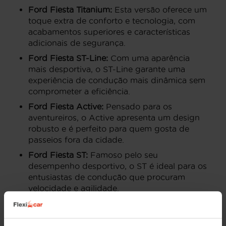
Ford Fiesta Titanium:
Esta versão oferece um
toque extra de conforto e tecnologia, com
acabamentos superiores e características
adicionais de segurança.
Ford Fiesta ST-Line:
Com uma aparência
mais desportiva, o ST-Line garante uma
experiência de condução mais dinâmica sem
comprometer a eficiência.
Ford Fiesta Active:
Pensado para os
aventureiros, o Active apresenta um design
robusto e é perfeito para quem gosta de
passeios fora da cidade.
Ford Fiesta ST:
Famoso pelo seu
desempenho desportivo, o ST é ideal para os
entusiastas de condução que procuram
velocidade e agilidade.
Preços do Ford Fiesta