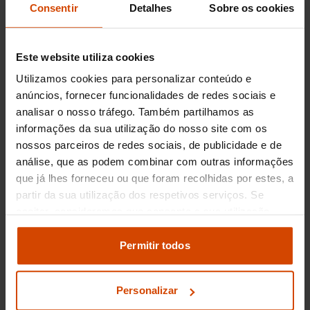
Consentir
Detalhes
Sobre os cookies
de ocasião em Portugal
O mercado de carros usados em Portugal
Este website utiliza cookies
mostra uma faixa de preços variada para o Ford
Utilizamos cookies para personalizar conteúdo e
Fiesta, com valores que geralmente oscilam
entre 7.000€ e 18.000€, dependendo do ano de
anúncios, fornecer funcionalidades de redes sociais e
fabricação, quilometragem e estado geral do
analisar o nosso tráfego. Também partilhamos as
veículo. O Fiesta destaca-se pelo seu excelente
informações da sua utilização do nosso site com os
equilíbrio entre desempenho, estilo
nossos parceiros de redes sociais, de publicidade e de
contemporâneo e valorização de mercado,
análise, que as podem combinar com outras informações
tornando-o uma escolha sensata para quem
que já lhes forneceu ou que foram recolhidas por estes, a
procura um carro confiável e atrativo.
partir da sua utilização dos respetivos serviços. Se
aceitar, consideramos que consente a sua utilização.
Outras opções
Pode modificar as suas opções de consentimento e
alterar as suas
definições de cookies
no painel de
Permitir todos
semelhantes ao Ford
definições e saber mais na nossa
política de
Fiesta
privacidade
e
cookies
.
Personalizar