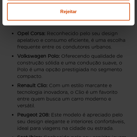
Para os compradores que estão a considerar um
Ford Fiesta, existem outras opções semelhantes
Rejeitar
que podem igualmente satisfazer as suas
expectativas em termos de estilo e desempenho:
Opel Corsa:
Reconhecido pelo seu design
apelativo e consumo eficiente, é uma escolha
frequente entre os condutores urbanos.
Volkswagen Polo:
Oferecendo qualidade de
construção sólida e uma condução suave, o
Polo é uma opção prestigiada no segmento
compacto.
Renault Clio:
Com um estilo marcante e
tecnologia inovadora, o Clio é um favorito
entre quem busca um carro moderno e
versátil.
Peugeot 208:
Este modelo é apreciado pelo
seu design elegante e interiores confortáveis,
ideal para viagens na cidade ou estrada.