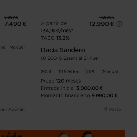
9.990 €
14.990 €
7.490 €
A partir de
12.990 €
134,18
€/mês*
TAEG
13,2
%
ina
Manual
Dacia
Sandero
1.0 ECO-G Essential Bi-Fuel
2024
111.976 km
GPL
Manual
Prazo
120
meses
Entrada inicial
3.000,00
€
Montante financiado
9.990,00
€
tra - Auchan
Porto