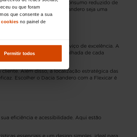
ncia, o Sandero oferece um consumo reduzido de
neceu ou que foram
essível faz com que o Dacia Sandero seja uma
eramos que consente a sua
 cookies
no painel de
as também usufrui de um serviço de excelência. A
eção rigorosa e inspeção detalhada de cada
Permitir todos
ade e desempenho duradouro.
cliente. Além disso, a localização estratégica das
eficaz. Escolher o Dacia Sandero com a Flexicar é
a eficiência e acessibilidade. Aqui estão
ticas essenciais e um design simples, ideal para