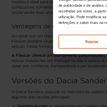
modelo é ideal para quem procura economia e des
de publicidade e de análise
combustível, tornando-o perfeito para o dia-a-dia
recolhidas por estes, a part
opção ainda mais atrativa para aqueles que preten
utilização. Pode modificar a
definições e saber mais na 
Vantagens de comprar um Dacia 
Ao optar por um Dacia Sandero usado na Flexicar,
Flexicar destaca-se pela sua vasta experiência n
Rejeitar
veículo. Desta forma, os nossos clientes têm a ce
A Flexicar oferece um atendimento personalizado
,
nossas instalações em Portugal facilita o acesso e
optar por confiança, transparência e um excelente 
Versões do Dacia Sande
O Dacia Sandero, popular no mercado de usados em 
algumas das opções principais:
Sandero Access:
A versão base do Sandero ofere