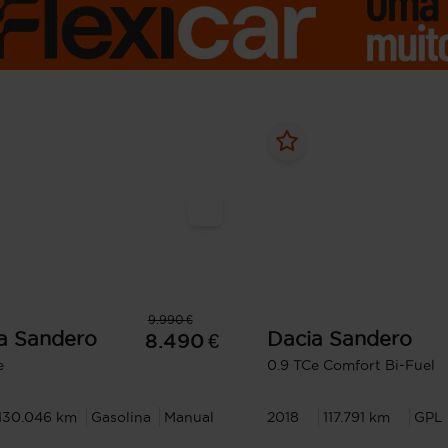
9.990 €
a
Sandero
Dacia
Sandero
8.490 €
e
0.9 TCe Comfort Bi-Fuel
130.046 km
Gasolina
Manual
2018
117.791 km
GPL