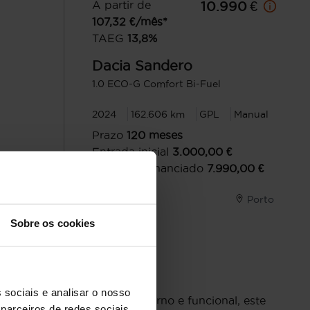
A partir de
10.990 €
107,32
€/mês*
TAEG
13,8
%
Dacia
Sandero
1.0 ECO-G Comfort Bi-Fuel
2024
162.606 km
GPL
Manual
Prazo
120
meses
Entrada inicial
3.000,00
€
Montante financiado
7.990,00
€
uita
Porto
Sobre os cookies
 sociais e analisar o nosso
ecido pelo seu design moderno e funcional, este
parceiros de redes sociais,