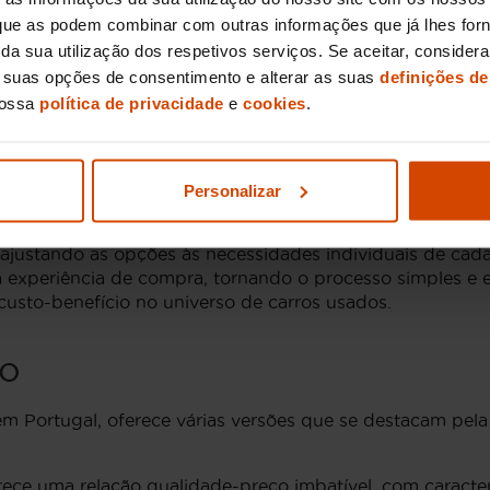
empenho eficiente. Equipado com motores de alta eficiê
, que as podem combinar com outras informações que já lhes for
 e para viagens longas. Além disso, a sua manutenção ac
ir da sua utilização dos respetivos serviços. Se aceitar, consid
dem minimizar custos de utilização.
s suas opções de consentimento e alterar as suas
definições de
nossa
política de privacidade
e
cookies
.
Sandero com a Flexicar
 garante não só a compra de um veículo de qualidade, m
o mercado de automóveis usados, proporcionando uma sel
Personalizar
rteza de adquirir um Dacia Sandero que oferece fiabilid
 ajustando as opções às necessidades individuais de cada 
 a experiência de compra, tornando o processo simples e 
custo-benefício no universo de carros usados.
ro
Portugal, oferece várias versões que se destacam pela su
ce uma relação qualidade-preço imbatível, com caracterís