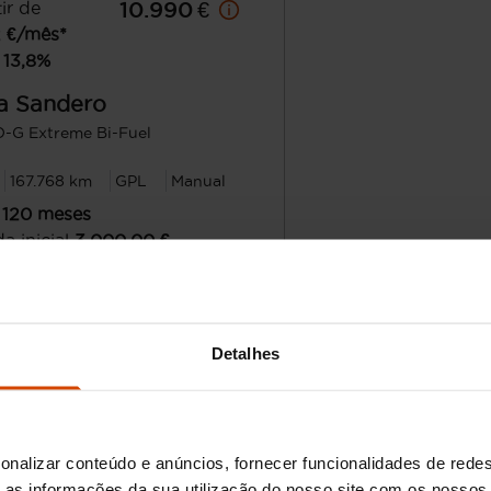
ir de
10.990 €
2
€/mês*
13,8
%
a
Sandero
O-G Extreme Bi-Fuel
167.768 km
GPL
Manual
120
meses
a inicial
3.000,00
€
nte financiado
7.990,00
€
Avaliação grat
Porto
Detalhes
ero usado
onalizar conteúdo e anúncios, fornecer funcionalidades de redes
ligente no mercado de carros usados em Portugal. Conh
as informações da sua utilização do nosso site com os nossos 