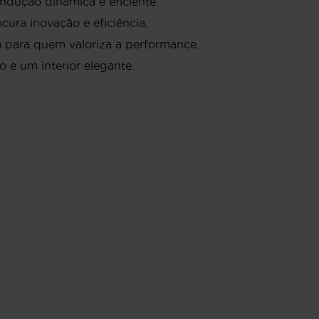
ndução dinâmica e eficiente.
ra inovação e eficiência.
a para quem valoriza a performance.
 e um interior elegante.