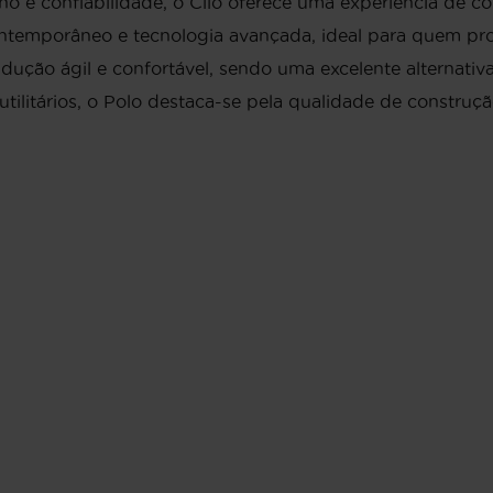
 e confiabilidade, o Clio oferece uma experiência de co
emporâneo e tecnologia avançada, ideal para quem procu
dução ágil e confortável, sendo uma excelente alternativ
ilitários, o Polo destaca-se pela qualidade de construção