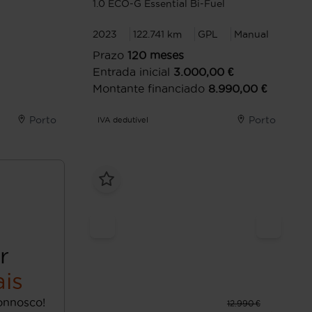
1.0 ECO-G Essential Bi-Fuel
2023
122.741 km
GPL
Manual
Prazo
120
meses
Entrada inicial
3.000,00
€
Montante financiado
8.990,00
€
Porto
Porto
IVA dedutível
r
is
onnosco!
12.990 €