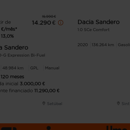
15.990 €
Dacia
Sandero
ir de
14.290 €
€/mês*
1.0 SCe Comfort
13,0
%
2020
136.264 km
Gasol
a
Sandero
O-G Expression Bi-Fuel
48.984 km
GPL
Manual
120
meses
a inicial
3.000,00
€
nte financiado
11.290,00
€
Setúbal
Sin