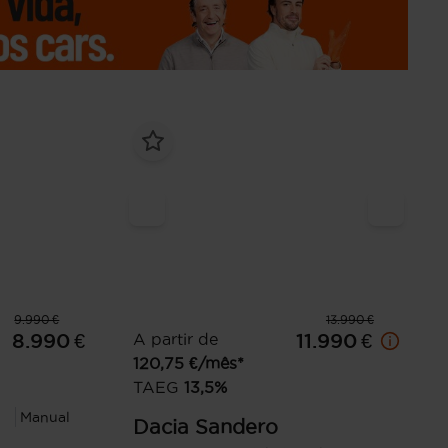
9.990 €
13.990 €
8.990 €
A partir de
11.990 €
120,75
€/mês*
TAEG
13,5
%
Manual
Dacia
Sandero