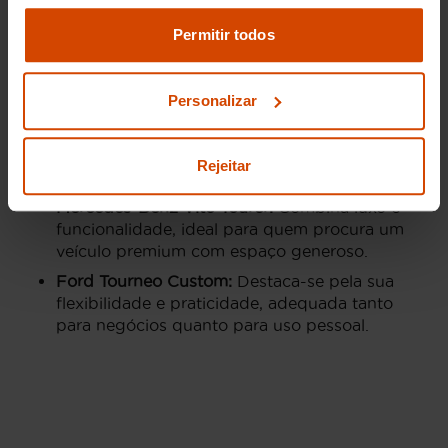
Pode modificar as suas opções de consentimento e
alterar as suas
definições de cookies
no painel de
Permitir todos
Peugeot Traveller:
Conhecido pelo seu design
definições e saber mais na nossa
política de
elegante e interiores confortáveis, é uma
escolha comum entre aqueles que valorizam
privacidade
e
cookies
.
Personalizar
o estilo.
Volkswagen Caravelle:
Oferece um
desempenho sólido e uma reputação de
Rejeitar
durabilidade e fiabilidade.
Mercedes-Benz Vito Tourer:
Combina luxo e
funcionalidade, ideal para quem procura um
veículo premium com espaço generoso.
Ford Tourneo Custom:
Destaca-se pela sua
flexibilidade e praticidade, adequada tanto
para negócios quanto para uso pessoal.