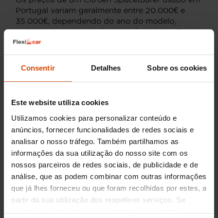
Portugal variam geralmente entre 20.000€ e
35.000€, dependendo do ano do modelo,
quilometragem e estado geral do veículo. Este
modelo é apreciado por oferecer um equilíbrio
excecional entre desempenho, estilo e economia,
tornando-se uma escolha popular entre famílias
Consentir
Detalhes
Sobre os cookies
e profissionais que necessitam de um veículo
espaçoso e confiável.
Este website utiliza cookies
Outras opções
Utilizamos cookies para personalizar conteúdo e
semelhantes ao Citroën
anúncios, fornecer funcionalidades de redes sociais e
analisar o nosso tráfego. Também partilhamos as
Spacetourer
informações da sua utilização do nosso site com os
nossos parceiros de redes sociais, de publicidade e de
Para quem considera o Citroën Spacetourer,
análise, que as podem combinar com outras informações
existem algumas alternativas interessantes no
que já lhes forneceu ou que foram recolhidas por estes, a
mercado que podem igualmente satisfazer as
partir da sua utilização dos respetivos serviços. Se
necessidades de espaço e conforto. Estas
aceitar, consideramos que consente a sua utilização.
opções incluem: