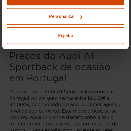
dinâmica.
definições e saber mais na nossa
política de
privacidade
e
cookies
.
Audi A1 Sportback S Line
: Esta versão
Personalizar
adiciona um pacote estético e de
desempenho mais desportivo, ideal para
quem prioriza estilo e experiência de
Rejeitar
condução.
Preços do Audi A1
Sportback de ocasião
em Portugal
Os preços dos Audi A1 Sportback usados em
Portugal variam geralmente entre 18.000€ e
30.000€, dependendo do ano, quilometragem, e
nível de equipamento. Este modelo destaca-se
pelo seu equilíbrio entre desempenho e estilo,
mantendo uma boa valorização no mercado de
usados. É uma escolha popular entre aqueles