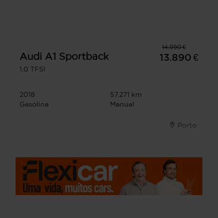
14.990 €
Audi
A1 Sportback
13.890 €
1.0 TFSI
2018
57.271 km
Gasolina
Manual
Porto