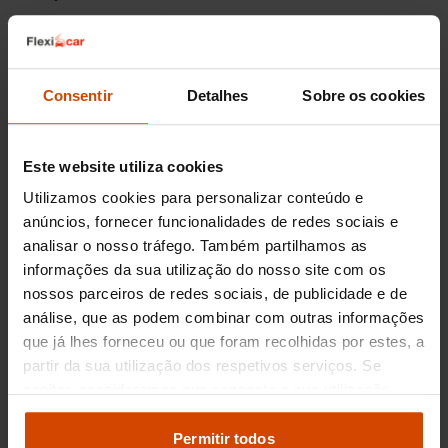
O Audi A1 Sportback é oferecido em várias
versões no mercado de usados, cada uma tendo
características distintas que atendem a
Consentir
Detalhes
Sobre os cookies
diferentes necessidades. Entre as opções mais
populares encontramos:
Audi A1 Sportback 25 TFSI
: Equipado com
Este website utiliza cookies
um motor a gasolina de 1.0 litro, esta versão é
Utilizamos cookies para personalizar conteúdo e
ideal para quem procura eficiência de
anúncios, fornecer funcionalidades de redes sociais e
combustível e facilidade de condução
urbana.
analisar o nosso tráfego. Também partilhamos as
informações da sua utilização do nosso site com os
Audi A1 Sportback 30 TFSI
: Com um motor
nossos parceiros de redes sociais, de publicidade e de
um pouco mais potente de 1.0 litro turbo,
análise, que as podem combinar com outras informações
oferece um equilíbrio interessante entre
desempenho e economia.
que já lhes forneceu ou que foram recolhidas por estes, a
partir da sua utilização dos respetivos serviços. Se
Audi A1 Sportback 35 TFSI
: Equipado com
aceitar, consideramos que consente a sua utilização.
um motor de 1.5 litros, esta versão apresenta
Pode modificar as suas opções de consentimento e
um desempenho mais robusto, adequado
para quem busca uma condução mais
alterar as suas
definições de cookies
no painel de
Permitir todos