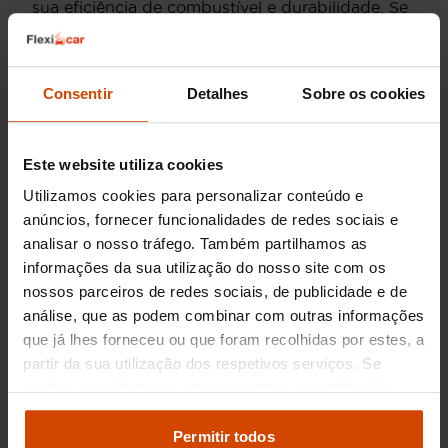
sua eficiência de combustível e durabilidade. Se
preferes a gasolina, o
GLC 300
oferece um
motor turboalimentado que combina potência
com soft running.
Consentir
Detalhes
Sobre os cookies
Para os amantes de híbridos, o
GLC 350 e
é uma
excelente opção, combinando um motor a
gasolina com um motor elétrico, proporcionando
Este website utiliza cookies
baixos níveis de emissões e eficiência energética.
Utilizamos cookies para personalizar conteúdo e
Além disso, o
GLC 43 AMG
está disponível para
anúncios, fornecer funcionalidades de redes sociais e
aqueles que desejam máxima performance, com
o seu motor V6 que oferece uma experiência de
analisar o nosso tráfego. Também partilhamos as
condução emocionante.
informações da sua utilização do nosso site com os
nossos parceiros de redes sociais, de publicidade e de
Na Flexicar, terás acesso a uma variedade de
análise, que as podem combinar com outras informações
motorizações do
Mercedes-Benz Classe GLC
,
que já lhes forneceu ou que foram recolhidas por estes, a
cada uma inspecionada minuciosamente para
partir da sua utilização dos respetivos serviços. Se
garantir a máxima qualidade e desempenho.
aceitar, consideramos que consente a sua utilização.
Pode modificar as suas opções de consentimento e
Preço dos Mercedes
alterar as suas
definições de cookies
no painel de
Permitir todos