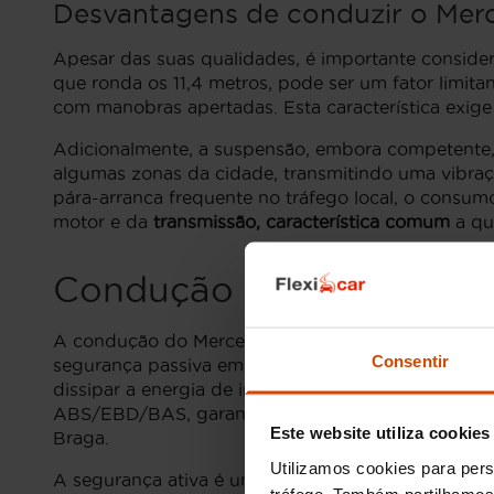
Desvantagens de conduzir o Merc
Apesar das suas qualidades, é importante consider
que ronda os 11,4 metros, pode ser um fator limit
com manobras apertadas. Esta característica exige
Adicionalmente, a suspensão, embora competente,
algumas zonas da cidade, transmitindo uma vibraç
pára-arranca frequente no tráfego local, o consum
motor e da
transmissão, característica comum
a qu
Condução e segurança d
A condução do Mercedes Benz Classe Gla é suportad
Consentir
segurança passiva em caso de colisão. A arquitetu
dissipar a energia de impacto de forma controlad
ABS/EBD/BAS, garante distâncias de travagem curt
Este website utiliza cookies
Braga.
Utilizamos cookies para pers
A segurança ativa é um pilar no Gla, incorporando 
tráfego. Também partilhamos 