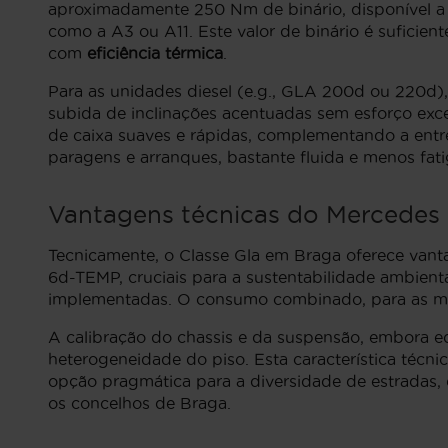
aproximadamente 250 Nm de binário, disponível a b
como a A3 ou A11. Este valor de binário é suficie
com
eficiência térmica
.
Para as unidades diesel (e.g., GLA 200d ou 220d)
subida de inclinações acentuadas sem esforço ex
de caixa suaves e rápidas, complementando a ent
paragens e arranques, bastante fluida e menos fat
Vantagens técnicas do Mercedes
Tecnicamente, o Classe Gla em Braga oferece vant
6d-TEMP, cruciais para a sustentabilidade ambien
implementadas. O consumo combinado, para as mo
A calibração do chassis e da suspensão, embora e
heterogeneidade do piso. Esta característica téc
opção pragmática para a diversidade de estradas, 
os concelhos de Braga.