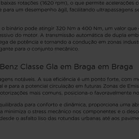
aixas rotações (1620 rpm), o que permite acelerações c
nte para um desempenho ágil, facilitando ultrapassagens 
, o binário pode atingir 320 Nm a 400 Nm, um valor que
cessivo do motor. A transmissão automática de dupla e
rega de potência e tornando a condução em zonas indust
igante para o conjunto mecânico.
 Benz Classe Gla em Braga em Braga
agens notáveis. A sua eficiência é um ponto forte, com
tal e para a potencial circulação em futuras Zonas de E
torizações mais comuns, posiciona-o favoravelmente n
quilibrada para conforto e dinâmica, proporciona uma a
nica minimiza o stress mecânico nos componentes e o des
desde o asfalto liso das rotundas urbanas até aos pavim