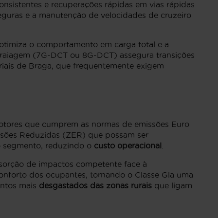
onsistentes e recuperações rápidas em vias rápidas
seguras e a manutenção de velocidades de cruzeiro
 otimiza o comportamento em carga total e a
mbraiagem (7G-DCT ou 8G-DCT) assegura transições
riais de Braga, que frequentemente exigem
 motores que cumprem as normas de emissões Euro
missões Reduzidas (ZER) que possam ser
o segmento, reduzindo o
custo operacional
.
bsorção de impactos competente face à
conforto dos ocupantes, tornando o Classe Gla uma
entos mais
desgastados das zonas rurais
que ligam