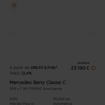
25.990 €
A partir de
288,53
€/mês*
23.190 €
TAEG
12,4
%
Mercedes Benz
Classe C
300 e T 9G-TRONIC Avantgarde
2020
101.232 km
Híbrido Plug-in
Automática