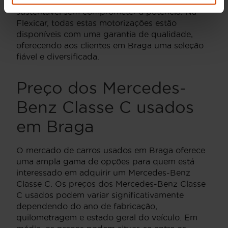
aqueles que procuram uma alternativa mais
sustentável sem comprometer a potência. Na
Flexicar, todas estas motorizações estão
disponíveis com uma garantia de qualidade,
oferecendo aos clientes em Braga uma seleção
fiável e diversificada.
Preço dos Mercedes-
Benz Classe C usados
em Braga
O mercado de carros usados em Braga oferece
uma ampla gama de opções para quem está
interessado em adquirir um Mercedes-Benz
Classe C. Os preços dos Mercedes-Benz Classe
C usados podem variar significativamente
dependendo do ano de fabricação,
quilometragem e estado geral do veículo. Em