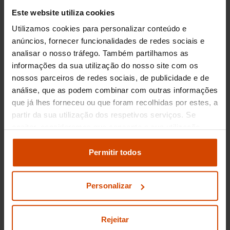
Flexicar garante uma seleção de Classe C que
Este website utiliza cookies
foi criteriosamente inspecionada,
Utilizamos cookies para personalizar conteúdo e
proporcionando tranquilidade aos seus clientes.
anúncios, fornecer funcionalidades de redes sociais e
analisar o nosso tráfego. Também partilhamos as
Motorizações da Mercedes-
informações da sua utilização do nosso site com os
Benz Classe C em Braga
nossos parceiros de redes sociais, de publicidade e de
análise, que as podem combinar com outras informações
Quando se trata de motorizações do
Mercedes-
que já lhes forneceu ou que foram recolhidas por estes, a
Benz Classe C
em Braga, os compradores em
partir da sua utilização dos respetivos serviços. Se
segunda mão têm uma variedade de opções
aceitar, consideramos que consente a sua utilização.
que se adaptam a diferentes necessidades e
Pode modificar as suas opções de consentimento e
preferências. As motorizações a diesel, como o
alterar as suas
definições de cookies
no painel de
Permitir todos
C 200d
e o
C 220d
, são particularmente
definições e saber mais na nossa
política de
populares pela sua eficiência e baixas emissões.
privacidade
e
cookies
.
Para os que preferem uma motorização a
Personalizar
gasolina, o
C 180
é uma opção sólida,
oferecendo um excelente desempenho urbano.
Além disso, existem versões híbridas leves para
Rejeitar