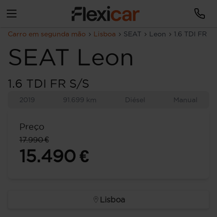
Carro em segunda mão
Lisboa
SEAT
Leon
1.6 TDI FR S
SEAT
Leon
1.6 TDI FR S/S
2019
91.699 km
Diésel
Manual
Preço
17.990 €
15.490 €
Lisboa