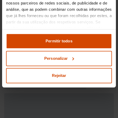
nossos parceiros de redes sociais, de publicidade e de
análise, que as podem combinar com outras informações
que já lhes forneceu ou que foram recolhidas por estes, a
partir da sua utilização dos respetivos serviços. Se
aceitar, consideramos que consente a sua utilização.
Pode modificar as suas opções de consentimento e
alterar as suas
definições de cookies
no painel de
Permitir todos
definições e saber mais na nossa
política de
privacidade
e
cookies
.
Personalizar
Rejeitar