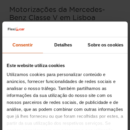
Motorizações da Mercedes-
Benz Classe V em Lisboa
As motorizações disponíveis para o Mercedes-
Benz Classe V em Lisboa variam principalmente
entre motores a diesel, que são especialmente
Consentir
Detalhes
Sobre os cookies
valorizados pela sua eficiência em viagens
longas. O
2.0 litros turbo diesel
é uma escolha
comum, destacando-se o motor que equipa a
Este website utiliza cookies
versão 220 d com 163 CV, proporcionando uma
experiência de condução suave.
Utilizamos cookies para personalizar conteúdo e
anúncios, fornecer funcionalidades de redes sociais e
Para aqueles que necessitam de mais potência
analisar o nosso tráfego. Também partilhamos as
para cargas mais pesadas ou preferem uma
informações da sua utilização do nosso site com os
condução mais dinâmica, o motor
OM 654 de
nossos parceiros de redes sociais, de publicidade e de
2.0 litros
na versão 300 d é ideal, oferecendo até
análise, que as podem combinar com outras informações
239 CV. Este tipo de motorização é perfeito para
que já lhes forneceu ou que foram recolhidas por estes, a
quem deseja combinar capacidade de carga
partir da sua utilização dos respetivos serviços. Se
com uma experiência de condução luxuosa.