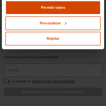
Pode modificar as suas opções de consentimento e
alterar as suas
definições de cookies
no painel de
Permitir todos
definições e saber mais na nossa
política de
800 100 010
privacidade
e
cookies
.
Chamada grátis para rede nacional fixa ou móvel
Personalizar
Enviar email
Rejeitar
Subscreva a nossa newsletter
:
e-mail
Li e aceito a
política de privacidade
Subscreva a nossa newsletter