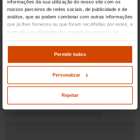
informações da sua utilização do nosso site com os
nossos parceiros de redes sociais, de publicidade e de
análise, que as podem combinar com outras informações
que já lhes forneceu ou que foram recolhidas por estes, a
partir da sua utilização dos respetivos serviços. Se
aceitar, consideramos que consente a sua utilização.
Pode modificar as suas opções de consentimento e
alterar as suas
definições de cookies
no painel de
Permitir todos
definições e saber mais na nossa
política de
privacidade
e
cookies
.
Personalizar
Rejeitar