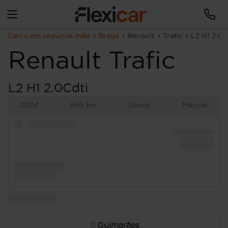
Carro em segunda mão
Braga
Renault
Trafic
L2 H1 2.0C
Renault
Trafic
L2 H1 2.0Cdti
2024
865 km
Diésel
Manual
Guimarães