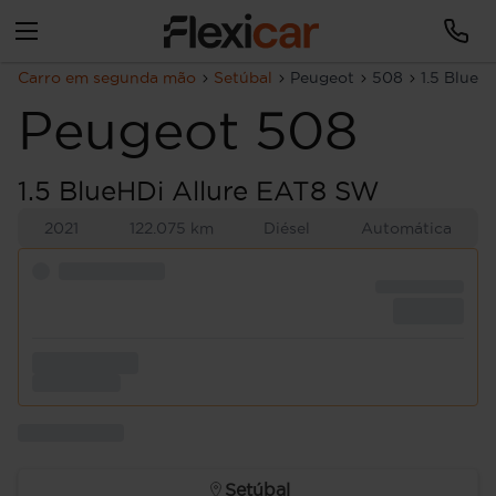
Carro em segunda mão
Setúbal
Peugeot
508
1.5 BlueH
Peugeot
508
1.5 BlueHDi Allure EAT8 SW
2021
122.075 km
Diésel
Automática
Setúbal