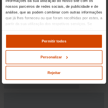
informações da sua utilização do nosso site com os
nossos parceiros de redes sociais, de publicidade e de
análise, que as podem combinar com outras informações
que já lhes forneceu ou que foram recolhidas por estes, a
partir da sua utilização dos respetivos serviços. Se
aceitar, consideramos que consente a sua utilização.
Pode modificar as suas opções de consentimento e
alterar as suas
definições de cookies
no painel de
Permitir todos
definições e saber mais na nossa
política de
privacidade
e
cookies
.
Personalizar
Rejeitar