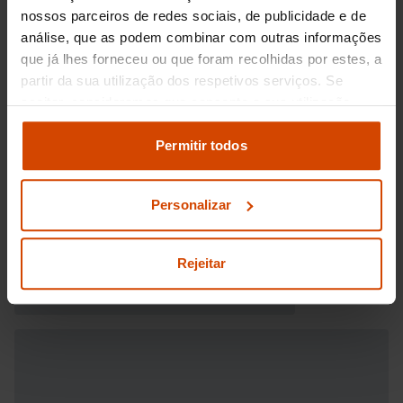
nossos parceiros de redes sociais, de publicidade e de
análise, que as podem combinar com outras informações
que já lhes forneceu ou que foram recolhidas por estes, a
partir da sua utilização dos respetivos serviços. Se
aceitar, consideramos que consente a sua utilização.
Pode modificar as suas opções de consentimento e
alterar as suas
definições de cookies
no painel de
Permitir todos
definições e saber mais na nossa
política de
privacidade
e
cookies
.
Personalizar
Rejeitar