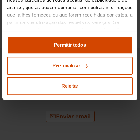
análise, que as podem combinar com outras informações
que já lhes forneceu ou que foram recolhidas por estes, a
Pedir informações
partir da sua utilização dos respetivos serviços. Se
aceitar, consideramos que consente a sua utilização.
Pode modificar as suas opções de consentimento e
alterar as suas
definições de cookies
no painel de
Permitir todos
definições e saber mais na nossa
política de
privacidade
e
cookies
.
Personalizar
Rejeitar
800 100 010
Chamada grátis para rede nacional fixa ou móvel
Enviar email