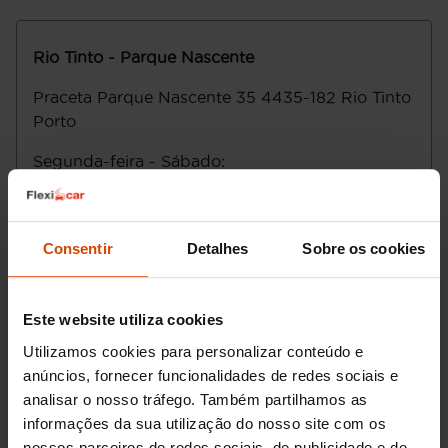
Rio Tinto - Parque Nascente
Praceta Parque Nascente 35
4435-182
Rio Tinto
Porto
Segunda-feira - Sábado
:
Domingo
:
Email
:
parquenascente@flexicar.pt
Consentir
Detalhes
Sobre os cookies
Este website utiliza cookies
Utilizamos cookies para personalizar conteúdo e
anúncios, fornecer funcionalidades de redes sociais e
analisar o nosso tráfego. Também partilhamos as
informações da sua utilização do nosso site com os
nossos parceiros de redes sociais, de publicidade e de