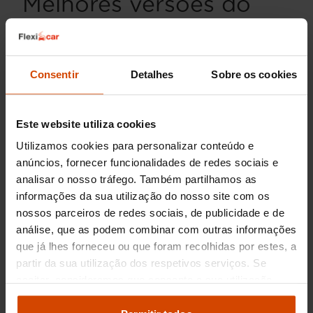
Melhores versões do
BMW X1 em Porto
O BMW X1 é um dos SUV compactos mais
Consentir
Detalhes
Sobre os cookies
populares no mercado de carros usados em
Porto, conhecido pela sua combinação de
elegância, desempenho e funcionalidade. Entre
as melhores versões do BMW X1 disponíveis em
Este website utiliza cookies
segunda mão, destacam-se as variantes
sDrive
e
Utilizamos cookies para personalizar conteúdo e
xDrive
, que oferecem diferentes opções de
anúncios, fornecer funcionalidades de redes sociais e
tração para melhor se adequar às necessidades
analisar o nosso tráfego. Também partilhamos as
dos condutores.
informações da sua utilização do nosso site com os
O BMW X1 M Sport é uma escolha popular entre
nossos parceiros de redes sociais, de publicidade e de
os entusiastas de performance, oferecendo
análise, que as podem combinar com outras informações
acabamentos desportivos, uma suspensão mais
que já lhes forneceu ou que foram recolhidas por estes, a
rígida e elementos de design exclusivos que
partir da sua utilização dos respetivos serviços. Se
conferem um toque extra de requinte e esporte.
aceitar, consideramos que consente a sua utilização.
Outra versão muito procurada é a
Lounge
, que
Pode modificar as suas opções de consentimento e
proporciona um equilíbrio perfeito entre