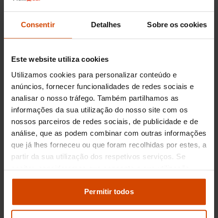
Preço dos BMW Série 2
Consentir
Detalhes
Sobre os cookies
Gran Tourer usados em
Porto
Este website utiliza cookies
Se está à procura de um automóvel espaçoso e
Utilizamos cookies para personalizar conteúdo e
versátil na cidade do Porto, o BMW Série 2 Gran
anúncios, fornecer funcionalidades de redes sociais e
Tourer é uma excelente opção. Os preços dos
analisar o nosso tráfego. Também partilhamos as
BMW Série 2 Gran Tourer usados na região do
informações da sua utilização do nosso site com os
Porto variam dependendo do ano de fabrico,
nossos parceiros de redes sociais, de publicidade e de
quilometragem e estado geral do veículo. Em
análise, que as podem combinar com outras informações
média, pode encontrar este modelo por valores
que já lhes forneceu ou que foram recolhidas por estes, a
que oscilam entre 18.000€ e 30.000€. Este
partir da sua utilização dos respetivos serviços. Se
preço competitivo torna-o uma escolha atrativa
aceitar, consideramos que consente a sua utilização.
para aqueles que necessitam de um carro
Pode modificar as suas opções de consentimento e
familiar com características premium.
alterar as suas
definições de cookies
no painel de
Permitir todos
definições e saber mais na nossa
política de
Porque comprar um BMW Série
privacidade
e
cookies
.