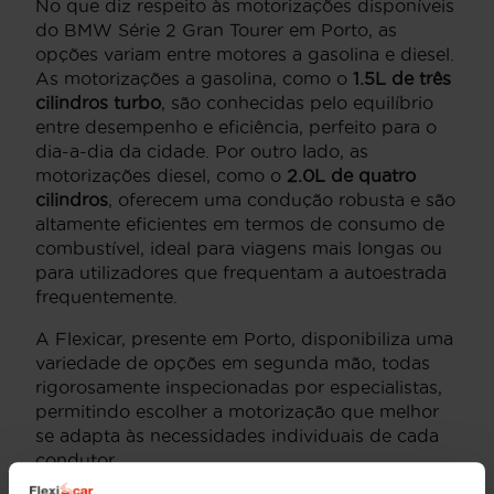
No que diz respeito às motorizações disponíveis
do BMW Série 2 Gran Tourer em Porto, as
opções variam entre motores a gasolina e diesel.
As motorizações a gasolina, como o
1.5L de três
cilindros turbo
, são conhecidas pelo equilíbrio
entre desempenho e eficiência, perfeito para o
dia-a-dia da cidade. Por outro lado, as
motorizações diesel, como o
2.0L de quatro
cilindros
, oferecem uma condução robusta e são
altamente eficientes em termos de consumo de
combustível, ideal para viagens mais longas ou
para utilizadores que frequentam a autoestrada
frequentemente.
A Flexicar, presente em Porto, disponibiliza uma
variedade de opções em segunda mão, todas
rigorosamente inspecionadas por especialistas,
permitindo escolher a motorização que melhor
se adapta às necessidades individuais de cada
condutor.