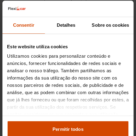
toque desportivo extra ao design e inclui
características como suspensão desportiva e
detalhes interiores especiais. Outra opção
popular é o acabamento
Luxury Line
, que
Consentir
Detalhes
Sobre os cookies
oferece um nível superior de conforto e
sofisticação.
Este website utiliza cookies
Motorizações do BMW Série 2
Utilizamos cookies para personalizar conteúdo e
em Porto
anúncios, fornecer funcionalidades de redes sociais e
analisar o nosso tráfego. Também partilhamos as
O
BMW Série 2
apresenta diversas opções de
informações da sua utilização do nosso site com os
motorização que atendem a diferentes
nossos parceiros de redes sociais, de publicidade e de
necessidades dos condutores no Porto. Estas
análise, que as podem combinar com outras informações
incluem tanto versões a gasolina como a diesel,
que já lhes forneceu ou que foram recolhidas por estes, a
garantindo uma escolha conveniente para os
partir da sua utilização dos respetivos serviços. Se
utilizadores. Na categoria a gasolina, o
218i
é um
aceitar, consideramos que consente a sua utilização.
favorito, oferecendo um motor eficiente e
Pode modificar as suas opções de consentimento e
responsivo, ideal para o uso diário e viagens
alterar as suas
definições de cookies
no painel de
Permitir todos
curtas pela cidade. Para quem procura maior