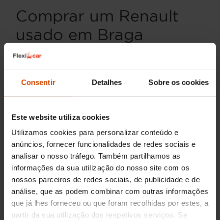
Comprar um Renault
usado em Braga
Procurar um carro usado pode ser uma tarefa
desafiante, mas optar por um
Renault usado em
Braga
oferece várias vantagens. Com uma longa
Consentir
Detalhes
Sobre os cookies
história de inovação e qualidade, os modelos
Renault são conhecidos pela sua durabilidade e
eficiência. Seja para viajar pelas encantadoras
Este website utiliza cookies
paisagens do norte de Portugal ou para um uso
Utilizamos cookies para personalizar conteúdo e
diário na cidade, um Renault oferece fiabilidade
e conforto.
anúncios, fornecer funcionalidades de redes sociais e
analisar o nosso tráfego. Também partilhamos as
informações da sua utilização do nosso site com os
Vantagens de comprar um
nossos parceiros de redes sociais, de publicidade e de
Renault em Braga com a
análise, que as podem combinar com outras informações
Flexicar
que já lhes forneceu ou que foram recolhidas por estes, a
partir da sua utilização dos respetivos serviços. Se
Adquirir um
Renault usado em Braga
através da