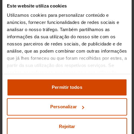
inspecionadas para garantir confiabilidade e
Este website utiliza cookies
desempenho, dando-lhe a tranquilidade de
Utilizamos cookies para personalizar conteúdo e
escolher o modelo perfeito para explorar Braga
anúncios, fornecer funcionalidades de redes sociais e
e arredores.
analisar o nosso tráfego. Também partilhamos as
informações da sua utilização do nosso site com os
Preço dos Renault
nossos parceiros de redes sociais, de publicidade e de
Captur usados em
análise, que as podem combinar com outras informações
que já lhes forneceu ou que foram recolhidas por estes, a
Braga
partir da sua utilização dos respetivos serviços. Se
aceitar, consideramos que consente a sua utilização.
Na cidade de Braga, os preços dos Renault
Pode modificar as suas opções de consentimento e
Captur usados podem variar dependendo de
alterar as suas
definições de cookies
no painel de
Permitir todos
fatores como o ano de fabricação,
definições e saber mais na nossa
política de
quilometragem e estado geral do veículo. Em
privacidade
e
cookies
.
média, um Renault Captur usado pode ser
Personalizar
encontrado por valores que começam nos
12,000 euros para modelos mais antigos e
menos equipados, podendo chegar até aos
Rejeitar
20,000 euros para versões mais recentes com