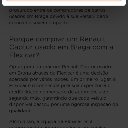
equipamentos de topo. Este modelo é bastante
procurado entre os compradores de carros
usados em Braga devido à sua versatilidade
como crossover compacto.
Porque comprar um Renault
Captur usado em Braga com a
Flexicar?
Optar por comprar um Renault Captur usado
em Braga através da Flexicar é uma decisão
acertada por várias razões. Em primeiro lugar, a
Flexicar é reconhecida pela sua experiência e
credibilidade no mercado de automóveis de
segunda mão, garantindo que cada veículo
disponível passou por uma rigorosa inspeção de
qualidade.
Além disso, a equipa da Flexicar está
comprometida em proporcionar um serviço