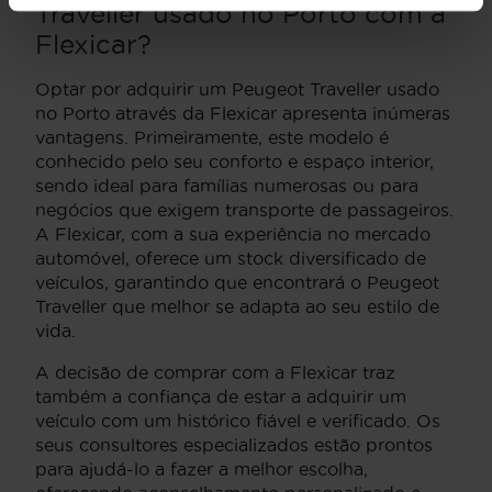
Traveller usado no Porto com a
Flexicar?
Optar por adquirir um Peugeot Traveller usado
no Porto através da Flexicar apresenta inúmeras
vantagens. Primeiramente, este modelo é
conhecido pelo seu conforto e espaço interior,
sendo ideal para famílias numerosas ou para
negócios que exigem transporte de passageiros.
A Flexicar, com a sua experiência no mercado
automóvel, oferece um stock diversificado de
veículos, garantindo que encontrará o Peugeot
Traveller que melhor se adapta ao seu estilo de
vida.
A decisão de comprar com a Flexicar traz
também a confiança de estar a adquirir um
veículo com um histórico fiável e verificado. Os
seus consultores especializados estão prontos
para ajudá-lo a fazer a melhor escolha,