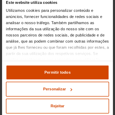
Este website utiliza cookies
Preço dos Peugeot
Utilizamos cookies para personalizar conteúdo e
Traveller usados no
anúncios, fornecer funcionalidades de redes sociais e
analisar o nosso tráfego. Também partilhamos as
Porto
informações da sua utilização do nosso site com os
nossos parceiros de redes sociais, de publicidade e de
Se está à procura de um carro espaçoso e
análise, que as podem combinar com outras informações
versátil, o Peugeot Traveller é uma excelente
que já lhes forneceu ou que foram recolhidas por estes, a
opção, especialmente para quem reside no
partir da sua utilização dos respetivos serviços. Se
Porto. No mercado de usados, o preço de um
aceitar, consideramos que consente a sua utilização.
Peugeot Traveller pode variar dependendo do
Pode modificar as suas opções de consentimento e
ano de fabrico, quilometragem e estado geral do
alterar as suas
definições de cookies
no painel de
Permitir todos
veículo. Em média, poderá encontrar modelos
definições e saber mais na nossa
política de
usados a partir de
25.000€
até
35.000€
. Estas
privacidade
e
cookies
.
variações de preços permitem que encontre um
Personalizar
modelo que se encaixe no seu orçamento e
necessidades específicas.
Rejeitar
Porque comprar um Peugeot