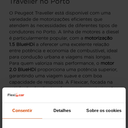
Traveller no Porto
O Peugeot Traveller está disponível com uma
variedade de motorizações eficientes que
atendem às necessidades de diferentes tipos de
condutores no Porto. A linha de motores a diesel
é particularmente popular, com a
motorização
1.5 BlueHDi
a oferecer uma excelente relação
entre potência e economia de combustível, ideal
para condução urbana e viagens mais longas.
Para quem valoriza mais performance, o
motor
2.0 BlueHDi
proporciona uma potência superior,
garantindo uma viagem suave e com boa
capacidade de resposta. A Flexicar, focada na
satisfação do cliente, oferece estas motorizações
em veículos usados de qualidade e prontos para
utilização imediata. Escolher um Peugeot
Traveller em segunda mão é uma escolha
Consentir
Detalhes
Sobre os cookies
inteligente para quem valoriza eficiência e
espaço.