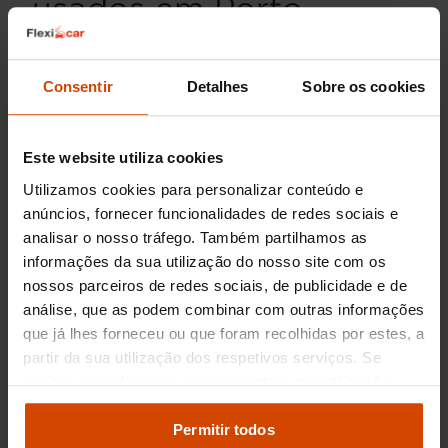
usados em Porto
O mercado dos carros usados tem-se mostrado
bastante dinâmico, especialmente em cidades
Consentir
Detalhes
Sobre os cookies
como o Porto, onde a procura por modelos
compactos como o Fiat 500X é elevada. O
preço de um Fiat 500X usado pode variar
Este website utiliza cookies
conforme o ano de fabrico, o estado de
conservação e o nível de equipamento. Em
Utilizamos cookies para personalizar conteúdo e
média, podes encontrar este modelo com
anúncios, fornecer funcionalidades de redes sociais e
valores a partir de 13,000€ para versões mais
analisar o nosso tráfego. Também partilhamos as
antigas ou com mais quilometragem, até
informações da sua utilização do nosso site com os
20,000€ para modelos mais recentes e em ótimo
nossos parceiros de redes sociais, de publicidade e de
estado.
análise, que as podem combinar com outras informações
que já lhes forneceu ou que foram recolhidas por estes, a
Porque comprar um Fiat 500X
partir da sua utilização dos respetivos serviços. Se
usado em Porto com a
aceitar, consideramos que consente a sua utilização.
Pode modificar as suas opções de consentimento e
Flexicar?
alterar as suas
definições de cookies
no painel de
Permitir todos