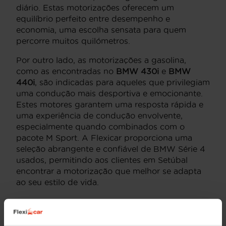
diário. Estas motorizações oferecem um
equilíbrio perfeito entre desempenho e
economia, uma escolha sensata para quem
percorre muitos quilómetros.
Por outro lado, as motorizações a gasolina,
como as encontradas no
BMW 430i
e
BMW
440i
, são indicadas para aqueles que privilegiam
uma condução mais desportiva e emocionante.
Estes motores garantem uma resposta rápida e
uma experiência de condução envolvente,
especialmente quando combinados com o
pacote M Sport. A Flexicar proporciona uma
seleção abrangente e confiável de BMW Série 4
usados, permitindo aos clientes em Setúbal
encontrar a motorização que melhor se adapta
ao seu estilo de vida.
Preço dos BMW Série 4