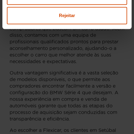
através da Flexicar é uma decisão inteligente por
várias razões. A Flexicar é reconhecida pelo seu
compromisso em fornecer veículos de alta
Rejeitar
qualidade, o que gera confiança nos
compradores que buscam um carro usado. Além
disso, contamos com uma equipa de
profissionais qualificados prontos para prestar
aconselhamento personalizado, ajudando-o a
escolher o carro que melhor atende às suas
necessidades e expectativas.
Outra vantagem significativa é a vasta seleção
de modelos disponíveis, o que permite aos
compradores encontrar facilmente a versão e
configuração do BMW Série 4 que desejam. A
nossa experiência em compra e venda de
automóveis garante que todas as etapas do
processo de aquisição sejam conduzidas com
transparência e eficiência.
Ao escolher a Flexicar, os clientes em Setúbal