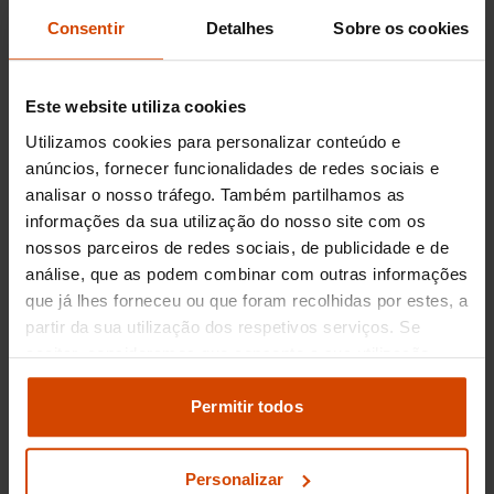
usados em Setúbal
Consentir
Detalhes
Sobre os cookies
O BMW Série 4 é uma escolha popular entre os
entusiastas de automóveis de luxo que
Este website utiliza cookies
procuram uma experiência de condução
excitante sem comprometer o conforto. Ao
Utilizamos cookies para personalizar conteúdo e
considerar a compra de um BMW Série 4 usado
anúncios, fornecer funcionalidades de redes sociais e
em Setúbal, os interessados podem esperar
analisar o nosso tráfego. Também partilhamos as
encontrar preços que variam entre 25.000€ e
informações da sua utilização do nosso site com os
45.000€, dependendo do ano, quilometragem e
nossos parceiros de redes sociais, de publicidade e de
estado geral do veículo. Modelos mais recentes
análise, que as podem combinar com outras informações
ou com menos quilómetros tendem a situar-se
que já lhes forneceu ou que foram recolhidas por estes, a
na faixa superior deste espectro de preços.
partir da sua utilização dos respetivos serviços. Se
aceitar, consideramos que consente a sua utilização.
Porque comprar um BMW Série
Pode modificar as suas opções de consentimento e
4 usado em Setúbal com a
alterar as suas
definições de cookies
no painel de
Permitir todos
Flexicar?
definições e saber mais na nossa
política de
privacidade
e
cookies
.
Adquirir um BMW Série 4 usado em Setúbal
Personalizar