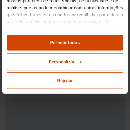
nossos parceiros de redes sociais, de publicidade e de
análise, que as podem combinar com outras informações
que já lhes forneceu ou que foram recolhidas por estes, a
partir da sua utilização dos respetivos serviços. Se
aceitar, consideramos que consente a sua utilização.
Pode modificar as suas opções de consentimento e
alterar as suas
definições de cookies
no painel de
Permitir todos
definições e saber mais na nossa
política de
privacidade
e
cookies
.
Personalizar
Rejeitar