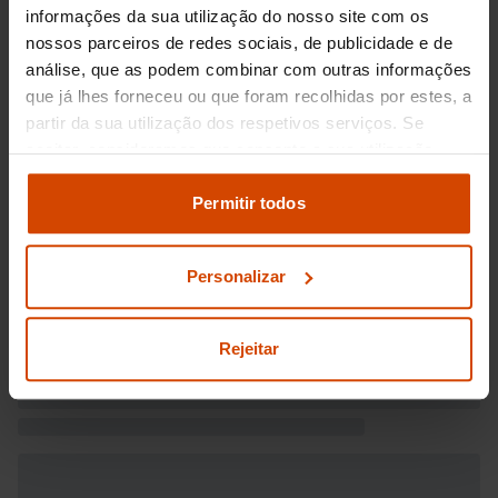
informações da sua utilização do nosso site com os
nossos parceiros de redes sociais, de publicidade e de
análise, que as podem combinar com outras informações
que já lhes forneceu ou que foram recolhidas por estes, a
partir da sua utilização dos respetivos serviços. Se
aceitar, consideramos que consente a sua utilização.
Pode modificar as suas opções de consentimento e
alterar as suas
definições de cookies
no painel de
Permitir todos
definições e saber mais na nossa
política de
privacidade
e
cookies
.
Personalizar
Rejeitar