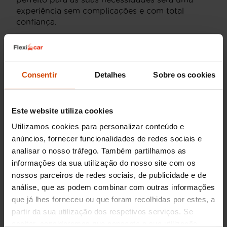
experiência sem complicações e com total
confiança.
Motorizações do Volvo V60 em
Porto
Consentir
Detalhes
Sobre os cookies
O Volvo V60 destaca-se pela diversidade nas
suas motorizações, oferecendo opções que
atendem a diferentes estilos de condução e
Este website utiliza cookies
preferências pessoais. Na região do Porto, os
Utilizamos cookies para personalizar conteúdo e
modelos mais procurados incluem tanto as
anúncios, fornecer funcionalidades de redes sociais e
motorizações a diesel como a gasolina. O motor
analisar o nosso tráfego. Também partilhamos as
D3
é uma escolha popular para quem busca
informações da sua utilização do nosso site com os
eficiência de combustível e excelente
desempenho em longas distâncias. Para aqueles
nossos parceiros de redes sociais, de publicidade e de
que preferem gasolina, o motor
T4
proporciona
análise, que as podem combinar com outras informações
uma condução suave e resposta imediata.
que já lhes forneceu ou que foram recolhidas por estes, a
partir da sua utilização dos respetivos serviços. Se
Adicionalmente, a crescente popularidade de
aceitar, consideramos que consente a sua utilização.