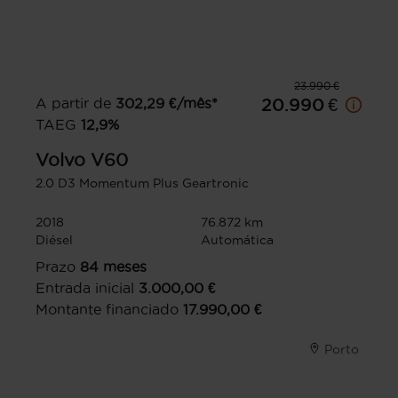
23.990 €
A partir de
302,29
€/mês*
20.990 €
TAEG
12,9
%
Volvo
V60
2.0 D3 Momentum Plus Geartronic
2018
76.872 km
Diésel
Automática
Prazo
84
meses
Entrada inicial
3.000,00
€
Montante financiado
17.990,00
€
Porto