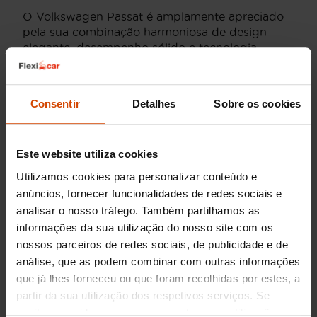
O Volkswagen Passat é amplamente apreciado
pela sua combinação harmoniosa de design
elegante, desempenho sólido e tecnologia
avançada. Com a Flexicar, pode explorar
modelos que contam com características
modernas e eficientes, que oferecem uma
Consentir
Detalhes
Sobre os cookies
experiência de condução superior. Em Braga,
um Passat representa não apenas estatuto e
qualidade, mas também uma escolha prática
Este website utiliza cookies
para o dia-a-dia.
Utilizamos cookies para personalizar conteúdo e
anúncios, fornecer funcionalidades de redes sociais e
analisar o nosso tráfego. Também partilhamos as
informações da sua utilização do nosso site com os
Flexicar Guimarães
Rua 25 De Abril, Centro comercial Espaço
nossos parceiros de redes sociais, de publicidade e de
Guimarães, RP02 4835-400 Guimarães Braga
análise, que as podem combinar com outras informações
Segunda-feira - Sábado:
que já lhes forneceu ou que foram recolhidas por estes, a
10:00 às 13:30h e 14:00 às 19:30h
partir da sua utilização dos respetivos serviços. Se
Domingo: Encerrado
aceitar, consideramos que consente a sua utilização.
Email:
tiago.ribeiro@flexicar.pt