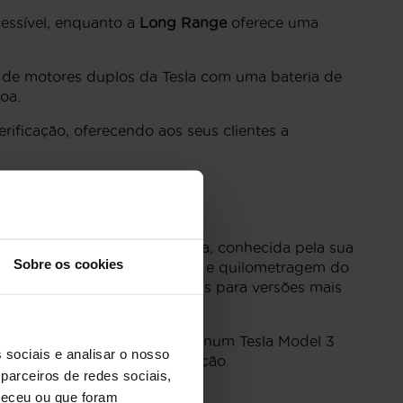
essível, enquanto a
Long Range
oferece uma
a de motores duplos da Tesla com uma bateria de
oa.
ificação, oferecendo aos seus clientes a
létricos, entre elas a Tesla, conhecida pela sua
Sobre os cookies
do ano de fabrico, condição, e quilometragem do
hegar até aos 50,000€ ou mais para versões mais
utomóveis na região, investir num Tesla Model 3
 sociais e analisar o nosso
a em combustíveis e manutenção.
parceiros de redes sociais,
neceu ou que foram