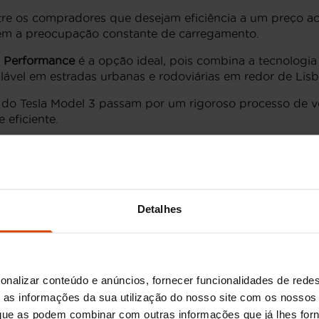
re os compradores que desejam eficiência a um preço ac
sem a preocupação constante de carregamento.
o
Performance
é a opção ideal, pois combina a tecnologi
ável em estradas urbanas e rodoviárias em redor de Lisb
do Tesla Model 3 passam por um rigoroso processo de ver
e eficiente.
 usados em Lisboa
o uma crescente popularidade por marcas de automóveis e
Detalhes
l 3 usado em Lisboa pode variar amplamente dependendo 
del 3 usados com preços a partir dos 35,000€, podendo c
tricos e a infraestrutura em expansão para este tipo de a
onalizar conteúdo e anúncios, fornecer funcionalidades de redes
 especialmente tendo em conta o potencial de poupanç
as informações da sua utilização do nosso site com os nossos 
, que as podem combinar com outras informações que já lhes for