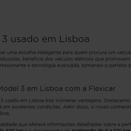
 3 usado em Lisboa
er uma escolha inteligente para quem procura um veículo
reduzidas, beneficia dos veículos elétricos que promov
essionante e tecnologia avançada, tornando-o perfeito p
odel 3 em Lisboa com a Flexicar
el 3 usado em Lisboa traz inúmeras vantagens. Destacamo-
á em excelentes condições. Além disso, o nosso conheci
sboa.
alidade que oferece informações detalhadas sobre a perf
 de 400 km
e o desempenho de
aceleração de 0 a 100 km