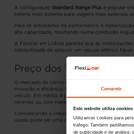
A configuração
Standard Range Plus
é popular ent
bateria mais potente para viagens mais extensas 
Para os entusiastas de performance, a motorizaçã
alta capacidade, resultando numa condução inigual
A Flexicar em Lisboa garante que as motorizações 
tranquilidade de adquirir um veículo elétrico fiável 
Preço dos Tesla Model 3
O mercado de carros usados em Lisboa tem mostrad
Consentir
inovação e eficiência. O preço de um Tesla Mode
veículo. Em média, é possível encontrar Tesla Mo
recentes ou com menos quilómetros.
Este website utiliza cookies
Considerando o crescente interesse em veículos elé
Utilizamos cookies para pers
usado pode ser uma decisão econômica vantajosa,
tráfego. Também partilhamos 
de publicidade e de análise