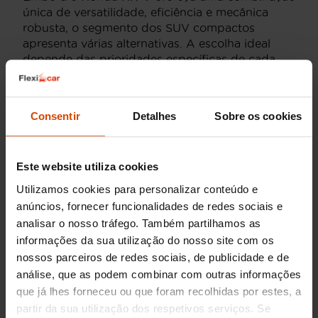
única de versatilidade, eficiência e mecânica
robusta, o segmento dos SUV compactos
apresenta várias alternativas. A escolha ideal
depende das prioridades específicas de cada
utilizador, seja no que respeita ao desempenho
do bloco motor, à otimização do espaço ou às
características de condução. A Flexicar entende
Consentir
Detalhes
Sobre os cookies
a importância de um comparativo técnico para
uma decisão informada.
Nissan Qashqai
Um SUV consolidado,
Este website utiliza cookies
conhecido pela sua suspensão confortável e
Utilizamos cookies para personalizar conteúdo e
motorizações turbo eficientes.
anúncios, fornecer funcionalidades de redes sociais e
Toyota C-HR
Destaca-se pelo seu design
analisar o nosso tráfego. Também partilhamos as
arrojado e um sistema híbrido de elevada
informações da sua utilização do nosso site com os
fiabilidade e eficiência.
nossos parceiros de redes sociais, de publicidade e de
Hyundai Kona
Oferece uma gama
análise, que as podem combinar com outras informações
diversificada de motorizações, incluindo
que já lhes forneceu ou que foram recolhidas por estes, a
opções elétricas e um comportamento ágil.
partir da sua utilização dos respetivos serviços. Se