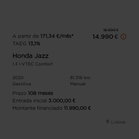
18.990 €
A partir de
171,34
€/mês*
14.990 €
TAEG
13,1
%
Honda
Jazz
1.3 I-VTEC Comfort
2020
81.316 km
Gasolina
Manual
Prazo
108
meses
Entrada inicial
3.000,00
€
Montante financiado
11.990,00
€
Lisboa