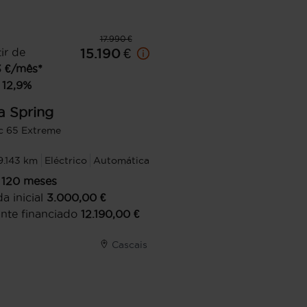
17.990 €
ir de
15.190 €
3
€/mês*
12,9
%
a
Spring
ic 65 Extreme
9.143 km
Eléctrico
Automática
120
meses
a inicial
3.000,00
€
nte financiado
12.190,00
€
Cascais