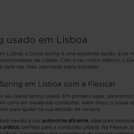
g usado em Lisboa
em Lisboa, o Dacia Spring é uma excelente opção. Este 
s movimentadas da cidade. Com o seu motor elétrico, o D
 cada vez mais valorizada pelos lisboetas.
pring em Lisboa com a Flexicar
 o seu Dacia Spring usado. Em primeiro lugar, garantim
num carro em excelentes condições. Além disso, a nossa 
nto para ajudar na sua decisão de compra.
sboa devido à sua
autonomia eficiente
, ideal para desloc
 prático
, perfeito para a condução urbana. Na Flexicar,
cíficas, garantindo uma experiência de compra completa 