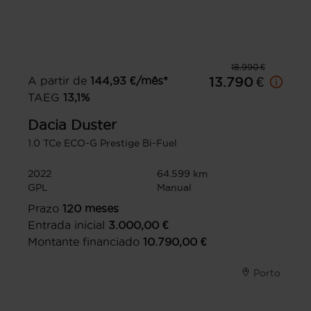
18.990 €
A partir de
144,93
€/mês*
13.790 €
TAEG
13,1
%
Dacia
Duster
1.0 TCe ECO-G Prestige Bi-Fuel
2022
64.599 km
GPL
Manual
Prazo
120
meses
Entrada inicial
3.000,00
€
Montante financiado
10.790,00
€
Porto