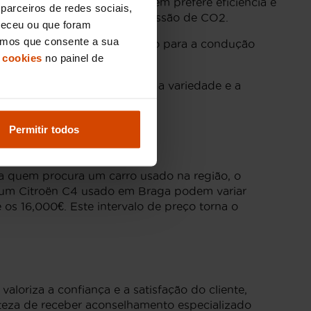
ndutores em Braga. Para quem prefere eficiência e
parceiros de redes sociais,
o de combustível e menor emissão de CO2.
neceu ou que foram
eramos que consente a sua
 robusta e eficiência, perfeito para a condução
 cookies
no painel de
e encontrar na
Flexicar
, onde a variedade e a
Permitir todos
ra quem procura um carro usado na região, o
e um Citroën C4 usado em Braga podem variar
s 16,000€. Este intervalo de preço torna o
loriza a confiança e a satisfação do cliente,
rteza de receber aconselhamento especializado