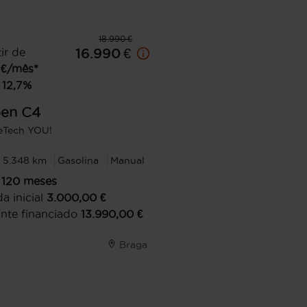
18.990 €
ir de
16.990 €
€/mês*
12,7
%
oen
C4
reTech YOU!
5.348 km
Gasolina
Manual
120
meses
a inicial
3.000,00
€
nte financiado
13.990,00
€
Braga