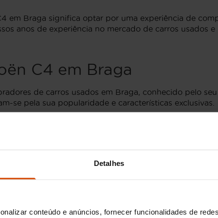
 C4 em Braga significa optar por uma experiência de com
ossos anos de experiência no mercado de carros usados e 
roën C4 em Braga
radores de carros usados em Braga, conhecido pelo seu
-se pela sua popularidade e características exclusivas.
amente recomendadas. A versão
Feel
oferece um excelente
o automático e sensores de estacionamento. Já a versão
ideal para quem procura uma experiência premium.
a de
Citroën C4
, cuidadosamente inspecionados para gara
Detalhes
 segurança e durabilidade.
Braga
onalizar conteúdo e anúncios, fornecer funcionalidades de redes