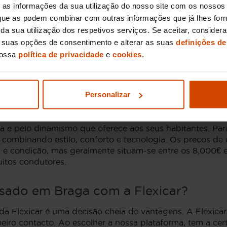
que atendem às necessidades dos diferentes perfis de co
as informações da sua utilização do nosso site com os nossos 
r 1.5 BlueHDi, são ideais, oferecendo excelente consum
, que as podem combinar com outras informações que já lhes for
ir da sua utilização dos respetivos serviços. Se aceitar, consid
a
, o motor 1.2 PureTech é conhecido pela sua performance
s suas opções de consentimento e alterar as suas
definições de
nossa
política de privacidade
e
cookies
.
e desempenho, e estão disponíveis em veículos que pod
Personalizar
sados em Braga
ia e pelo dinamismo que oferece aos seus habitantes. Pa
 combinando estilo, conforto e tecnologia. Os preços d
 condição, mas geralmente situam-se entre os 8,000€ e o
uitos condutores.
sado em Braga com a Flexicar?
Flexicar é uma decisão cheia de vantagens. A Flexicar va
eiro contacto. Ao escolher a nossa plataforma, tem a ce