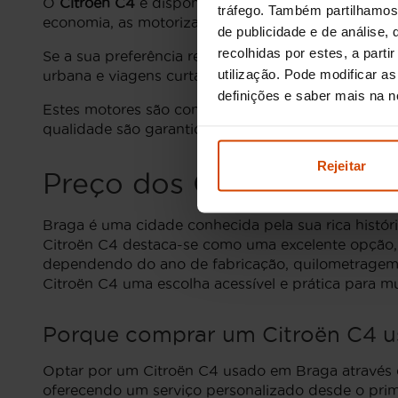
O
Citroën C4
é disponível em várias motorizações 
tráfego. Também partilhamos 
economia, as motorizações a
gasóleo
, como o moto
de publicidade e de análise
recolhidas por estes, a part
Se a sua preferência recai sobre motores a
gasolin
utilização. Pode modificar a
urbana e viagens curtas.
definições e saber mais na 
Estes motores são conhecidos pela sua
fiabilidade
qualidade são garantidas.
Rejeitar
Preço dos Citroën C4 u
Braga é uma cidade conhecida pela sua rica histór
Citroën C4 destaca-se como uma excelente opção,
dependendo do ano de fabricação, quilometragem e
Citroën C4 uma escolha acessível e prática para m
Porque comprar um Citroën C4 u
Optar por um Citroën C4 usado em Braga através da 
oferecendo um serviço personalizado desde o prim