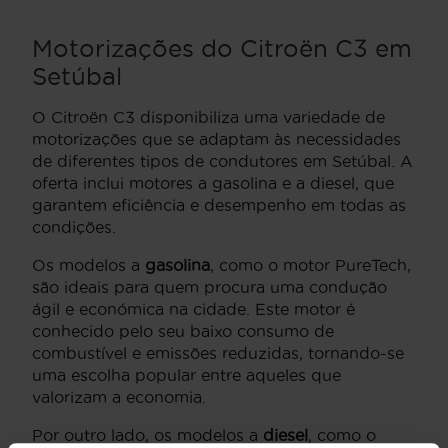
Motorizações do Citroën C3 em
Setúbal
O Citroën C3 disponibiliza uma variedade de
motorizações que se adaptam às necessidades
de diferentes tipos de condutores em Setúbal. A
oferta inclui motores a gasolina e a diesel, que
garantem eficiência e desempenho em todas as
condições.
Os modelos a
gasolina
, como o motor PureTech,
são ideais para quem procura uma condução
ágil e económica na cidade. Este motor é
conhecido pelo seu baixo consumo de
combustível e emissões reduzidas, tornando-se
uma escolha popular entre aqueles que
valorizam a economia.
Por outro lado, os modelos a
diesel
, como o