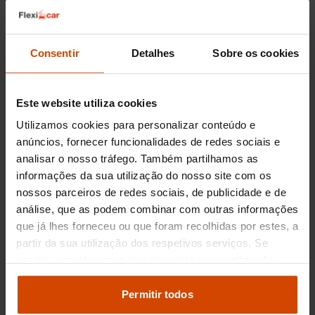
BlueHDi, oferecem uma experiência de
condução robusta e poderosa, perfeita para
viagens mais longas ou para quem necessita de
mais força de tração. Estas motorizações são
Consentir
Detalhes
Sobre os cookies
apreciadas por sua durabilidade e capacidade
de manter baixos os custos de operação a longo
prazo.
Este website utiliza cookies
Utilizamos cookies para personalizar conteúdo e
A Flexicar em Setúbal oferece uma seleção de
Citroën C3 usados, inspecionados
anúncios, fornecer funcionalidades de redes sociais e
rigorosamente e prontos para proporcionar uma
analisar o nosso tráfego. Também partilhamos as
experiência de condução confiável e segura.
informações da sua utilização do nosso site com os
Aproveite a oportunidade de descobrir as
nossos parceiros de redes sociais, de publicidade e de
diversas configurações e motorizações
análise, que as podem combinar com outras informações
disponíveis para encontrar o Citroën C3 que
que já lhes forneceu ou que foram recolhidas por estes, a
melhor atenda às suas preferências.
partir da sua utilização dos respetivos serviços. Se
aceitar, consideramos que consente a sua utilização.
Preço dos Citroën C3
Pode modificar as suas opções de consentimento e
alterar as suas
definições de cookies
no painel de
Permitir todos
usados em Setúbal
definições e saber mais na nossa
política de