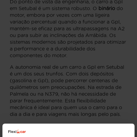
Do ponto de vista da engenharia, o carro a Gpl
em Setubal é um sistema robusto. O
binário
do
motor, embora por vezes com uma ligeira
variação percentual quando a funcionar a Gpl,
mantém-se eficaz para as ultrapassagens na A2
ou para subir as inclinações da Arrábida. Os
sistemas modernos são projetados para otimizar
a performance e a durabilidade dos
componentes do motor.
A autonomia real de um carro a Gpl em Setubal
é um dos seus trunfos. Com dois depósitos
(gasolina e Gpl), pode percorrer centenas de
quilómetros sem preocupações. Na estrada de
Palmela ou na N379, não há necessidade de
parar frequentemente. Esta flexibilidade
mecânica é ideal para quem usa o carro para o
dia a dia e para viagens mais longas pelo país.
Modelos de carro a Gpl