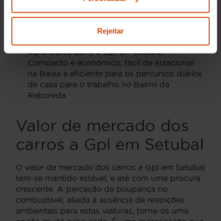
familiar com boa capacidade de carga,
perfeito para quem precisa de mais espaço
sem comprometer o orçamento de
Rejeitar
combustível.
Opel Corsa carro a Gpl em Setubal
:
Compacto e económico, fácil de estacionar
na Baixa e eficiente para os percursos diários
de casa para o trabalho no Bairro da
Reboreda.
Valor de mercado dos
carros a Gpl em Setubal
O valor de mercado dos carros a Gpl em Setubal
tem-se mantido estável, e até com uma procura
crescente. A perceção de poupança no
combustível, aliada à ausência de restrições
ambientais para estas viaturas, torna-os uma