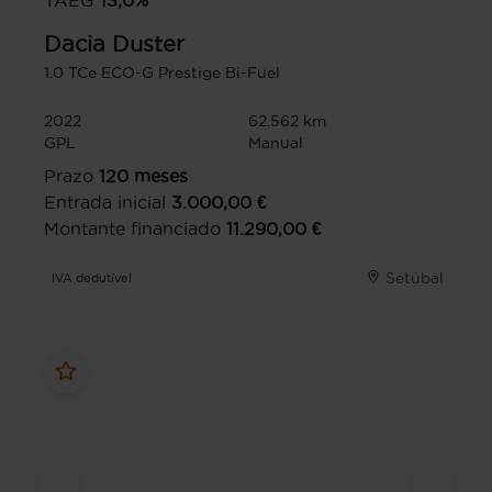
TAEG
13,0
%
Dacia
Duster
1.0 TCe ECO-G Prestige Bi-Fuel
2022
62.562 km
GPL
Manual
Prazo
120
meses
Entrada inicial
3.000,00
€
Montante financiado
11.290,00
€
Setúbal
IVA dedutível