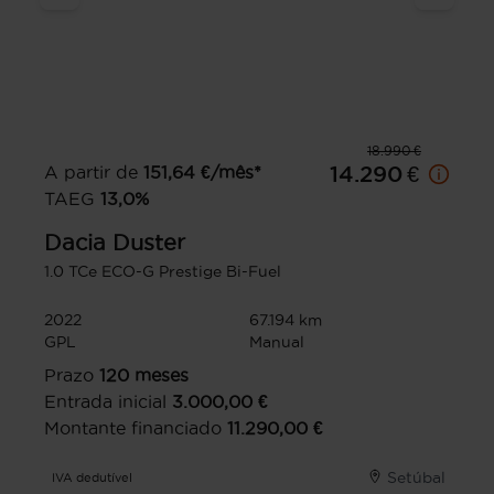
18.990 €
A partir de
151,64
€/mês*
14.290 €
TAEG
13,0
%
Dacia
Duster
1.0 TCe ECO-G Prestige Bi-Fuel
2022
67.194 km
GPL
Manual
Prazo
120
meses
Entrada inicial
3.000,00
€
Montante financiado
11.290,00
€
Setúbal
IVA dedutível