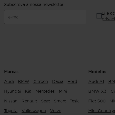
Subscreva a nossa newsletter
:
Li e a
e-mail
privac
Marcas
Modelos
Audi
BMW
Citroen
Dacia
Ford
Audi A1
BM
Hyundai
Kia
Mercedes
Mini
BMW X3
Ci
Nissan
Renault
Seat
Smart
Tesla
Fiat 500
Mi
Toyota
Volkswagen
Volvo
Mini Countr