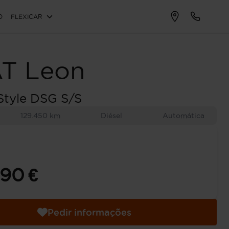
O
FLEXICAR
AT
Leon
 Style DSG S/S
129.450 km
Diésel
Automática
990 €
Pedir informações