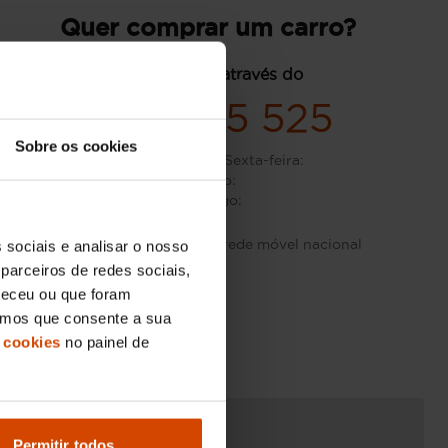
Quer comprar um carro?
contacte-nos através do
939 965 525
Sobre os cookies
Segunda-feira - Sexta-feira
:
Sábado
:
Domingo
:
Custo de chamada para rede móvel nacional
 sociais e analisar o nosso
parceiros de redes sociais,
neceu ou que foram
eramos que consente a sua
 cookies
no painel de
Permitir todos