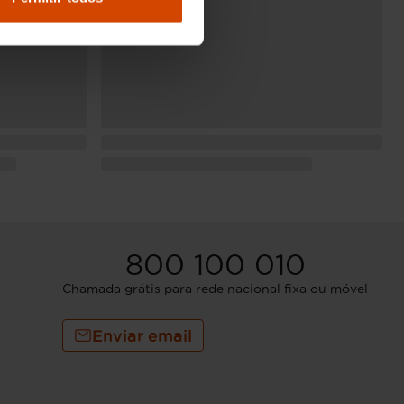
800 100 010
Chamada grátis para rede nacional fixa ou móvel
Enviar email