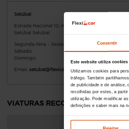
Setúbal
Estrada Nacional 10, Km 42
2910-845
Setúbal
Setúbal
Consentir
Segunda-feira - Sexta-feira
:
Sábado
:
Domingo
:
Este website utiliza cookies
Email
:
setubal@flexicar.pt
Utilizamos cookies para pers
tráfego. Também partilhamos 
de publicidade e de análise
recolhidas por estes, a part
utilização. Pode modificar a
VIATURAS RECOMENDADAS
definições e saber mais na 
Rejeitar