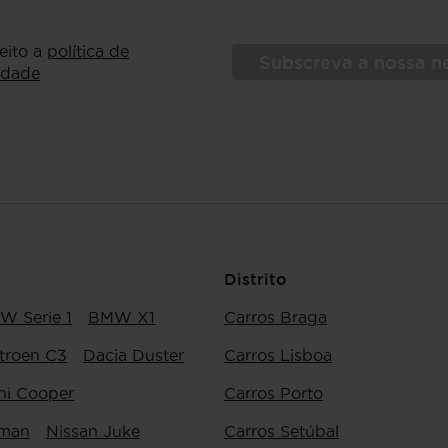
ceito a
política de
Subscreva a nossa n
idade
Distrito
W Serie 1
BMW X1
Carros Braga
troen C3
Dacia Duster
Carros Lisboa
ni Cooper
Carros Porto
yman
Nissan Juke
Carros Setúbal