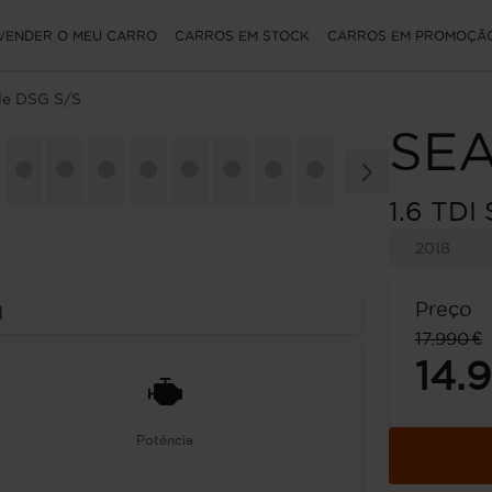
VENDER O MEU CARRO
CARROS EM STOCK
CARROS EM PROMOÇÃ
yle DSG S/S
SE
1.6 TDI
2018
Preço
l
17.990 €
14.
Potência