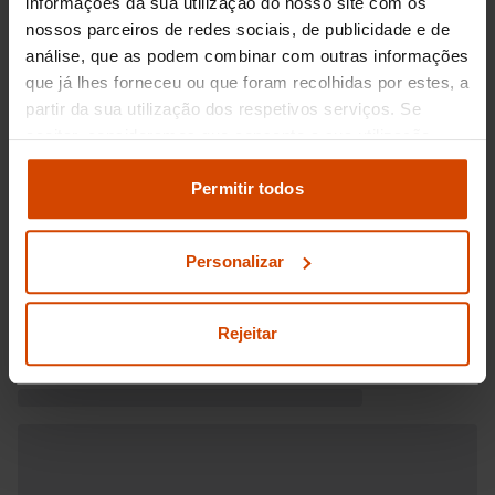
informações da sua utilização do nosso site com os
nossos parceiros de redes sociais, de publicidade e de
análise, que as podem combinar com outras informações
que já lhes forneceu ou que foram recolhidas por estes, a
partir da sua utilização dos respetivos serviços. Se
aceitar, consideramos que consente a sua utilização.
Pode modificar as suas opções de consentimento e
alterar as suas
definições de cookies
no painel de
Permitir todos
definições e saber mais na nossa
política de
privacidade
e
cookies
.
Personalizar
Rejeitar