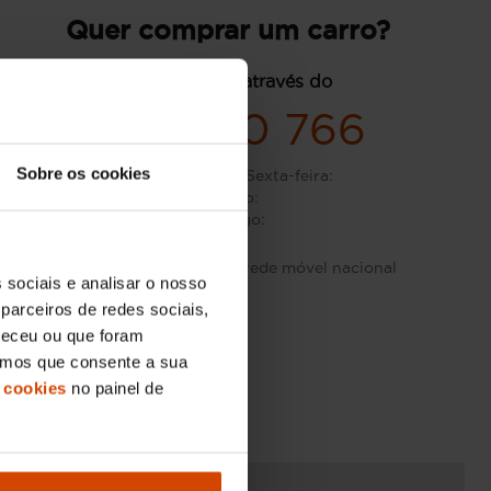
Quer comprar um carro?
contacte-nos através do
932 220 766
Sobre os cookies
Segunda-feira - Sexta-feira
:
Sábado
:
Domingo
:
Custo de chamada para rede móvel nacional
 sociais e analisar o nosso
parceiros de redes sociais,
neceu ou que foram
eramos que consente a sua
 cookies
no painel de