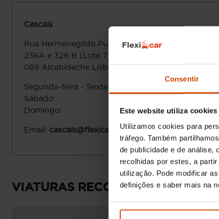
Cascais
Rua Hermenegildo Pulquério 326,
236A e 326 B (Lote 7), Adroana
2645-
089
Alcabideche
Lisboa
Consentir
Segunda-feira - Sexta-feira
:
Sábado
:
Domingo
:
Este website utiliza cookies
Utilizamos cookies para pers
Email
:
cascais@flexicar.pt
tráfego. Também partilhamos 
de publicidade e de análise
recolhidas por estes, a part
utilização. Pode modificar a
VIATURAS RECOMENDADAS
definições e saber mais na 