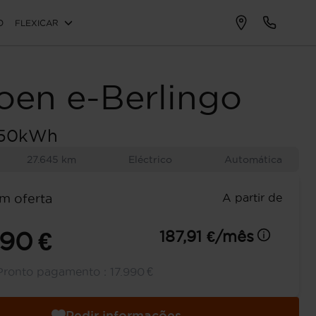
O
FLEXICAR
roen
e-Berlingo
M 50kWh
27.645 km
Eléctrico
Automática
A partir de
m oferta
990 €
187,91 €/mês
Pronto pagamento :
17.990 €
Pedir informações