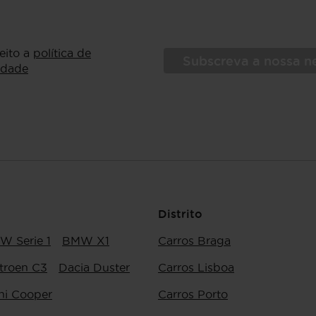
ceito a
política de
Subscreva a nossa n
idade
Distrito
W Serie 1
BMW X1
Carros Braga
troen C3
Dacia Duster
Carros Lisboa
ni Cooper
Carros Porto