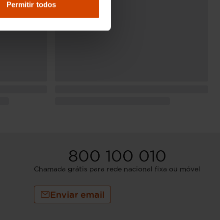
Permitir todos
800 100 010
Chamada grátis para rede nacional fixa ou móvel
Enviar email