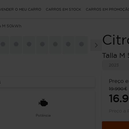
VENDER O MEU CARRO
CARROS EM STOCK
CARROS EM PROMOÇÃ
la M 50kWh
Cit
Talla 
2023
Preço e
s
19.990 €
16.
Preço a 
Potência