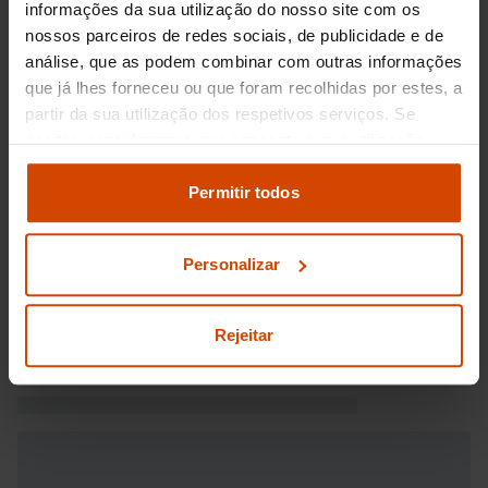
informações da sua utilização do nosso site com os
nossos parceiros de redes sociais, de publicidade e de
análise, que as podem combinar com outras informações
que já lhes forneceu ou que foram recolhidas por estes, a
partir da sua utilização dos respetivos serviços. Se
aceitar, consideramos que consente a sua utilização.
Pode modificar as suas opções de consentimento e
alterar as suas
definições de cookies
no painel de
Permitir todos
definições e saber mais na nossa
política de
privacidade
e
cookies
.
Personalizar
Rejeitar