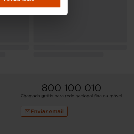
800 100 010
Chamada grátis para rede nacional fixa ou móvel
Enviar email