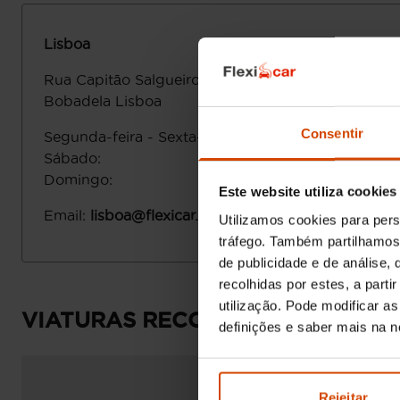
Lisboa
Rua Capitāo Salgueiro Maia 3
2695-001
Bobadela
Lisboa
Consentir
Segunda-feira - Sexta-feira
:
Sábado
:
Domingo
:
Este website utiliza cookies
Email
:
lisboa@flexicar.pt
Utilizamos cookies para pers
tráfego. Também partilhamos 
de publicidade e de análise
recolhidas por estes, a part
utilização. Pode modificar a
VIATURAS RECOMENDADAS
definições e saber mais na 
Rejeitar