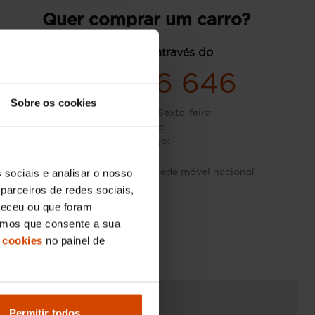
Quer comprar um carro?
contacte-nos através do
936 666 646
Sobre os cookies
Segunda-feira - Sexta-feira
:
Sábado
:
Domingo
:
Custo de chamada para rede móvel nacional
 sociais e analisar o nosso
parceiros de redes sociais,
neceu ou que foram
eramos que consente a sua
 cookies
no painel de
Permitir todos