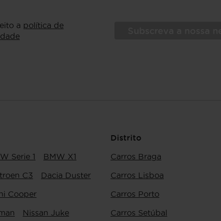
ceito a
política de
Subscreva a nossa n
idade
Distrito
W Serie 1
BMW X1
Carros Braga
troen C3
Dacia Duster
Carros Lisboa
ni Cooper
Carros Porto
yman
Nissan Juke
Carros Setúbal