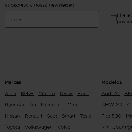
Subscreva a nossa newsletter
:
Li e a
e-mail
privac
Marcas
Modelos
Audi
BMW
Citroen
Dacia
Ford
Audi A1
BM
Hyundai
Kia
Mercedes
Mini
BMW X3
Ci
Nissan
Renault
Seat
Smart
Tesla
Fiat 500
Mi
Toyota
Volkswagen
Volvo
Mini Countr