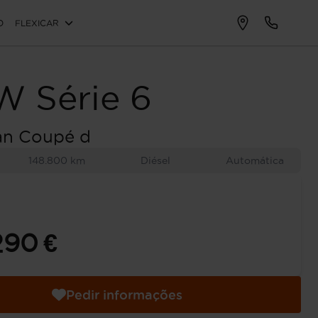
O
FLEXICAR
W
Série 6
an Coupé d
148.800 km
Diésel
Automática
290 €
Pedir informações