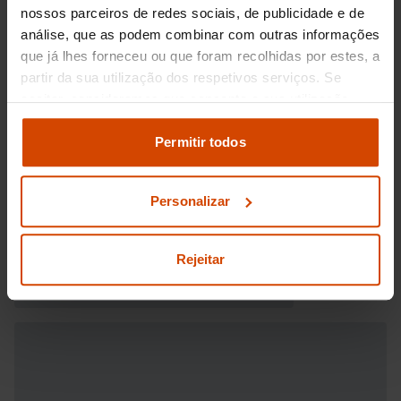
nossos parceiros de redes sociais, de publicidade e de
análise, que as podem combinar com outras informações
que já lhes forneceu ou que foram recolhidas por estes, a
partir da sua utilização dos respetivos serviços. Se
aceitar, consideramos que consente a sua utilização.
Pode modificar as suas opções de consentimento e
alterar as suas
definições de cookies
no painel de
Permitir todos
definições e saber mais na nossa
política de
privacidade
e
cookies
.
Personalizar
Rejeitar