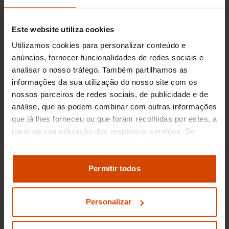
a gasolina como o
2.0 TFSI
oferecem uma
experiência de condução mais dinâmica, sem
comprometer o conforto. Este motor é
Este website utiliza cookies
apreciado pela sua resposta ágil e suave,
Utilizamos cookies para personalizar conteúdo e
tornando cada viagem uma experiência
anúncios, fornecer funcionalidades de redes sociais e
prazerosa.
analisar o nosso tráfego. Também partilhamos as
Na Flexicar, pode encontrar estas motorizações
informações da sua utilização do nosso site com os
e muito mais, sempre com a tranquilidade de
nossos parceiros de redes sociais, de publicidade e de
escolher entre uma seleção variada de carros
análise, que as podem combinar com outras informações
usados de qualidade.
que já lhes forneceu ou que foram recolhidas por estes, a
partir da sua utilização dos respetivos serviços. Se
Preço dos Audi A5
aceitar, consideramos que consente a sua utilização.
Pode modificar as suas opções de consentimento e
Sportback usados no
alterar as suas
definições de cookies
no painel de
Permitir todos
Porto
definições e saber mais na nossa
política de
privacidade
e
cookies
.
Personalizar
O mercado de carros usados no Porto oferece
uma grande variedade de opções para os