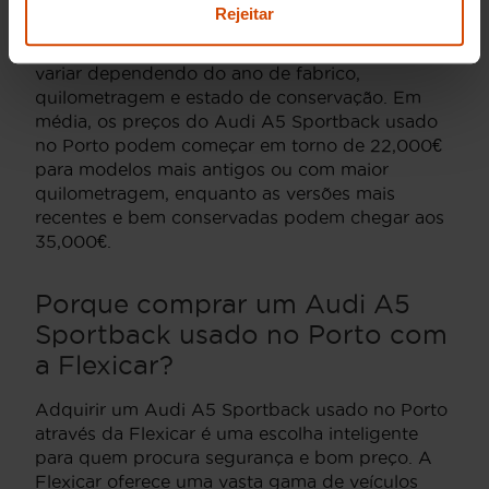
amantes do Audi A5 Sportback. Este modelo,
Rejeitar
conhecido pelo seu design elegante e
performance robusta, tem preços que podem
variar dependendo do ano de fabrico,
quilometragem e estado de conservação. Em
média, os preços do Audi A5 Sportback usado
no Porto podem começar em torno de 22,000€
para modelos mais antigos ou com maior
quilometragem, enquanto as versões mais
recentes e bem conservadas podem chegar aos
35,000€.
Porque comprar um Audi A5
Sportback usado no Porto com
a Flexicar?
Adquirir um Audi A5 Sportback usado no Porto
através da Flexicar é uma escolha inteligente
para quem procura segurança e bom preço. A
Flexicar oferece uma vasta gama de veículos