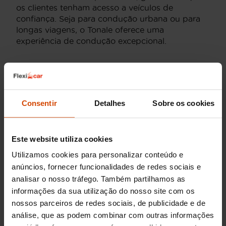
os clientes tenham acesso a veículos de
confiança. Seja para condução urbana ou para
longas viagens, o Tonale oferece uma
experiência de condução excepcional.
Motorizações da Alfa Romeo
Tonale em Braga
Consentir
Detalhes
Sobre os cookies
As motorizações disponíveis para o Alfa Romeo
Tonale em Braga vão ao encontro das várias
necessidades dos condutores, oferecendo uma
seleção que combina economia e potência. A
Este website utiliza cookies
Flexicar possui opções como o motor a
gasolina
Utilizamos cookies para personalizar conteúdo e
1.5 GSE T4
que oferece excelente eficiência de
anúncios, fornecer funcionalidades de redes sociais e
combustível sem comprometer a performance.
analisar o nosso tráfego. Também partilhamos as
Este motor é ideal para quem deseja uma
informações da sua utilização do nosso site com os
condução suave e ágil no ambiente urbano.
nossos parceiros de redes sociais, de publicidade e de
Para os que procuram um maior equilíbrio entre
análise, que as podem combinar com outras informações
economia e performance, a motorização
diesel