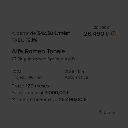
30.990 €
A partir de
342,38
€/mês*
28.490 €
TAEG
12,1
%
Alfa Romeo
Tonale
1.3 Plug-In Hybrid Sprint e-AWD
2023
21.554 km
Híbrido Plug-in
Automática
Prazo
120
meses
Entrada inicial
3.000,00
€
Montante financiado
25.490,00
€
Braga