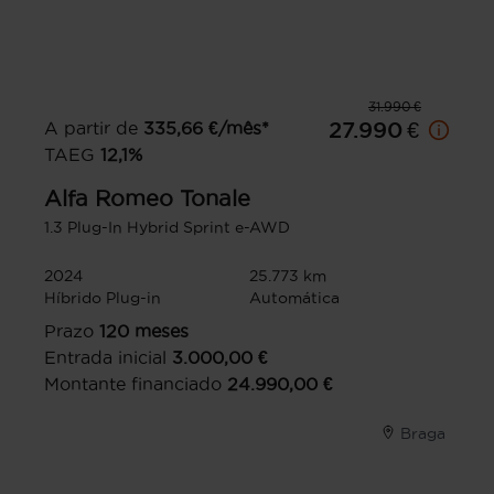
31.990 €
A partir de
335,66
€/mês*
27.990 €
TAEG
12,1
%
Alfa Romeo
Tonale
1.3 Plug-In Hybrid Sprint e-AWD
2024
25.773 km
Híbrido Plug-in
Automática
Prazo
120
meses
Entrada inicial
3.000,00
€
Montante financiado
24.990,00
€
Braga