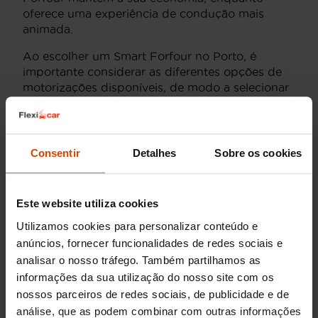
oferece uma experiência de condução mais
animada.
Ao escolher um Smart Forfour no Porto, é
importante considerar as diferentes opções de
motorizações disponíveis, de modo a selecionar
aquela que melhor se adequa ao seu estilo de
vida e preferências. Com a Flexicar, pode
encontrar veículos inspecionados e com uma
seleção de confiança, garantindo uma escolha
Consentir
Detalhes
Sobre os cookies
segura e de qualidade.
Preço dos Smart
Este website utiliza cookies
Utilizamos cookies para personalizar conteúdo e
Forfour usados no
anúncios, fornecer funcionalidades de redes sociais e
Porto
analisar o nosso tráfego. Também partilhamos as
informações da sua utilização do nosso site com os
nossos parceiros de redes sociais, de publicidade e de
The Smart Forfour é uma excelente opção para
análise, que as podem combinar com outras informações
quem procura um carro urbano compacto, mas