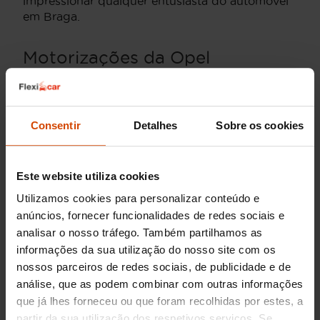
impressionar qualquer entusiasta do automóvel
em Braga.
Motorizações da Opel
Crossland X em Braga
O Opel Crossland X em Braga está disponível
com uma variedade de motorizações que
Consentir
Detalhes
Sobre os cookies
atendem diferentes necessidades e preferências
de condução. Os motores a gasolina mais
comuns incluem o
1.2 Turbo
, que oferece uma
Este website utiliza cookies
boa combinação de potência e eficiência de
Utilizamos cookies para personalizar conteúdo e
combustível, ideal para viagens urbanas e
anúncios, fornecer funcionalidades de redes sociais e
trajetos mais longos.
analisar o nosso tráfego. Também partilhamos as
Para quem prefere motorizações a diesel, o
1.5
informações da sua utilização do nosso site com os
Turbo D
destaca-se por proporcionar um
nossos parceiros de redes sociais, de publicidade e de
elevado binário e excelente economia de
análise, que as podem combinar com outras informações
combustível, sendo perfeito para condutores
que já lhes forneceu ou que foram recolhidas por estes, a
que percorrem grandes distâncias regularmente.
partir da sua utilização dos respetivos serviços. Se